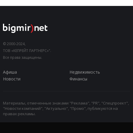
© 2000-2024,
ТОВ «КЕПРЕЙТ ПАРТНЕРС»".
Все права защищены.
Афиша
Недвижимость
Новости
Финансы
Материалы, отмеченные знаками "Реклама", "PR", "Спецпроект",
"Новости компаний", "Актуально", "Промо", публикуются на
правах рекламы.