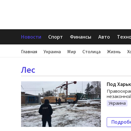
Новости
Спорт
Финансы
Авто
Техн
Главная
Украина
Мир
Столица
Жизнь
Х
Лес
Под Харьк
Правоохра
незаконно
Украина
Подроб