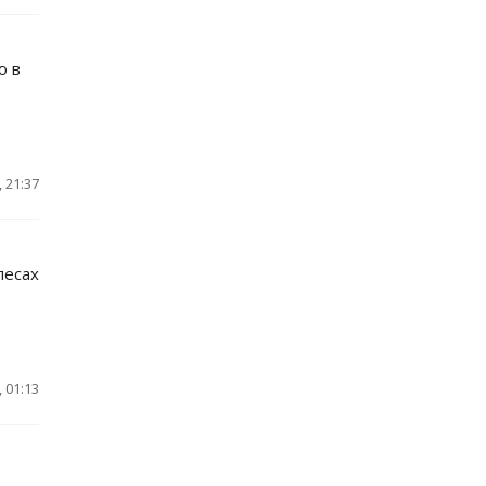
ю в
 21:37
лесах
 01:13