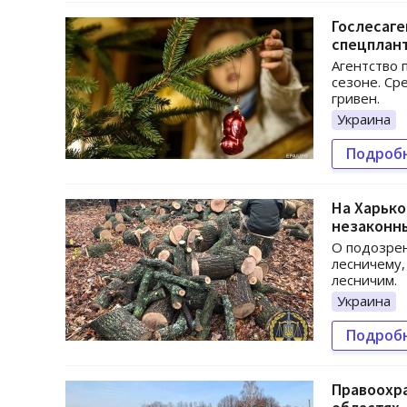
Гослесаге
спецплан
Агентство 
сезоне. Ср
гривен.
Украина
Подроб
На Харько
незаконн
О подозрен
лесничему,
лесничим.
Украина
Подроб
Правоохр