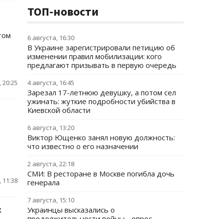
ТОП-новости
том
6 августа, 16:30
В Украине зарегистрировали петицию об
изменении правил мобилизации: кого
предлагают призывать в первую очередь
 20:25
4 августа, 16:45
Зарезал 17-летнюю девушку, а потом сел
ужинать: жуткие подробности убийства в
Киевской области
6 августа, 13:20
Виктор Ющенко занял новую должность:
что известно о его назначении
2 августа, 22:18
СМИ: В ресторане в Москве погибла дочь
 11:38
генерала
7 августа, 15:10
х
Украинцы высказались о
продолжительности войны - опрос