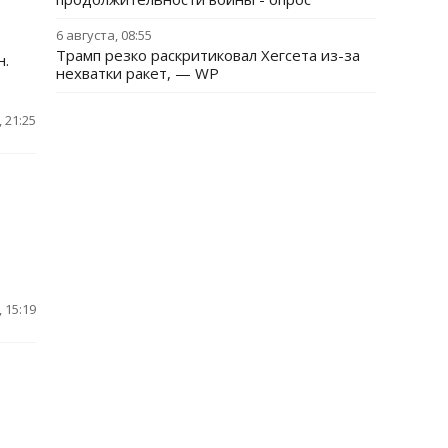
6 августа, 08:55
Трамп резко раскритиковал Хегсета из-за
н.
нехватки ракет, — WP
 21:25
 15:19