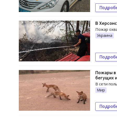
Подроб
В Херсонс
Пожар охва
Украина
Подроб
Пожары в 
бегущих и
В сети пол
Мир
Подроб