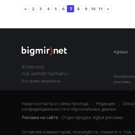
«
2
3
4
5
6
7
8
9
10
11
»
Афиша
© 2000-2024,
ТОВ «КЕПРЕЙТ ПАРТНЕРС»".
Материалы,
Все права защищены.
рекламы.
Наши контакты и схема проезда
|
Редакция
|
Связа
конфиденциальности и персональных данных
Реклама на сайте:
Отдел продаж digital рекламы
Оставляя комментарий, пожалуйста, помните о том, 