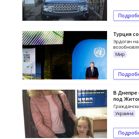
Подроб
Турция со
Эрдоган на
возобновля
Мир
Подроб
В Днепре 
под Жито
Граждански
Украина
Подроб