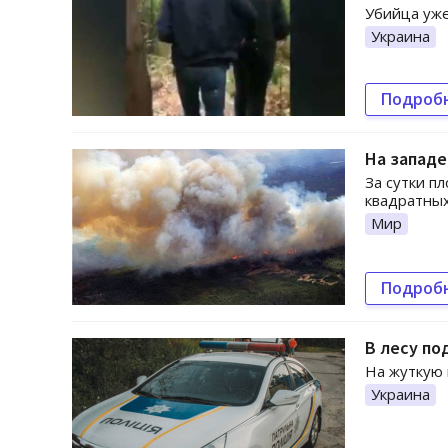
Убийца уже
Украина
Подроб
На западе
За сутки п
квадратных
Мир
Подроб
В лесу по
На жуткую 
Украина