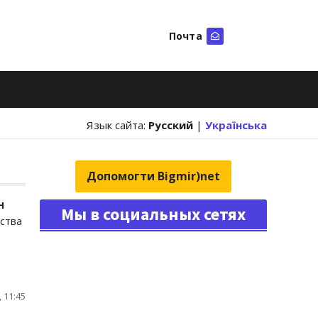
Почта
Искать
Язык сайта:
Русский
|
Українська
Допомогти Bigmir)net
н
Мы в социальных сетях
ства
 11:45