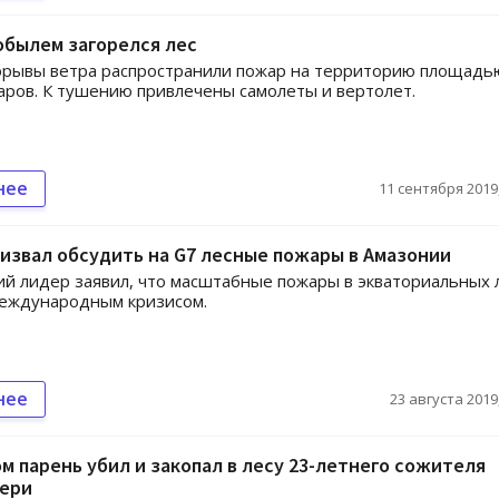
обылем загорелся лес
орывы ветра распространили пожар на территорию площадь
аров. К тушению привлечены самолеты и вертолет.
нее
11 сентября 2019,
извал обсудить на G7 лесные пожары в Амазонии
й лидер заявил, что масштабные пожары в экваториальных 
международным кризисом.
нее
23 августа 2019,
м парень убил и закопал в лесу 23-летнего сожителя
тери