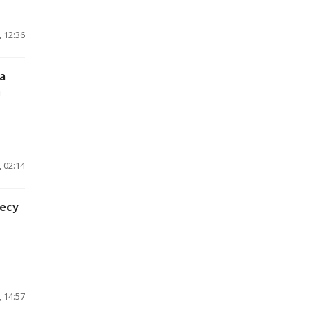
 12:36
а
я
 02:14
лесу
 14:57