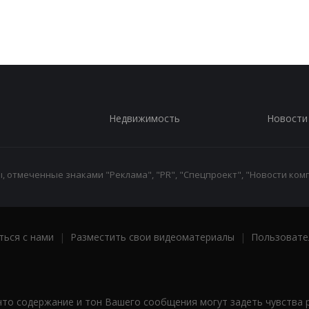
Недвижимость
Новости
 отмеченные знаками "Реклама", "PR", "Спецпроект", "Новости комп
ться с нами
|
Разместить свои видеоматериалы
|
Пользовате
что содержание и тон Вашего сообщения могут задеть чувства 