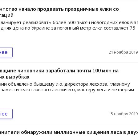
нтство начало продавать праздничные елки со
таций
планирует реализовать более 500 тысяч новогодних елок в э
едняя цена по Украине за погонный метр елки составляет 75
нее
21 ноября 2019,
вщине чиновники заработали почти 100 млн на
ых вырубках
ии объявлено бывшему и.о. директора лесхоза, главному
 заместителю главного лесничего, мастеру леса и четверым
нее
15 ноября 2019,
анители обнаружили миллионные хищения леса в дву