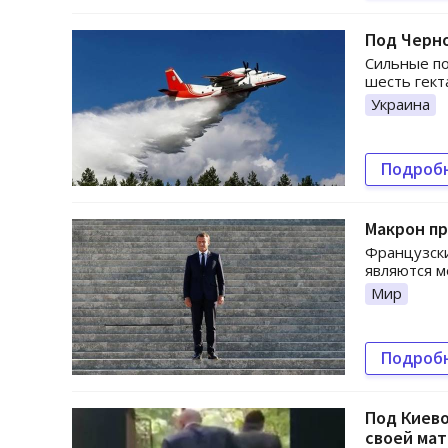
Под Черн
Сильные п
шесть гект
Украина
Подроб
Макрон пр
Французски
являются 
Мир
Подроб
Под Киево
своей ма