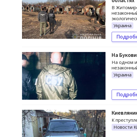
областях
В Житомирс
незаконный
экологичес
Украина
Подроб
На Букови
На одном и
незаконный
Украина
Подроб
Киевлянин
К преступл
Новости К