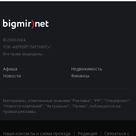
© 2000-2024,
ТОВ «КЕПРЕЙТ ПАРТНЕРС»".
Все права защищены.
Афиша
Недвижимость
Новости
Финансы
Материалы, отмеченные знаками "Реклама", "PR", "Спецпроект",
"Новости компаний", "Актуально", "Промо", публикуются на
правах рекламы.
Наши контакты и схема проезда
|
Редакция
|
Связаться с