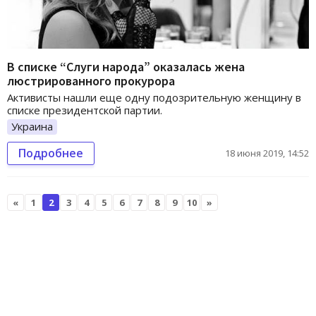
В списке “Слуги народа” оказалась жена
люстрированного прокурора
Активисты нашли еще одну подозрительную женщину в
списке президентской партии.
Украина
Подробнее
18 июня 2019, 14:52
«
1
2
3
4
5
6
7
8
9
10
»