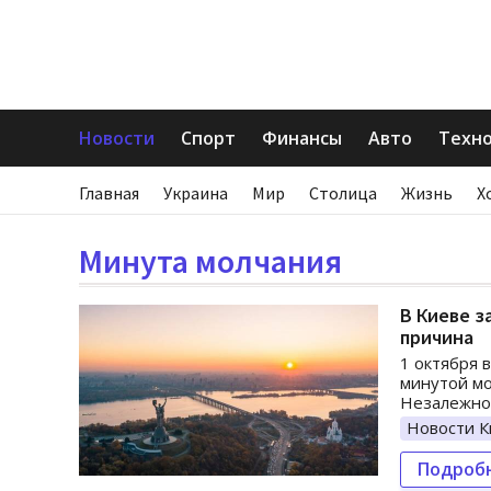
Новости
Спорт
Финансы
Авто
Техн
Главная
Украина
Мир
Столица
Жизнь
Х
Минута молчания
В Киеве з
причина
1 октября 
минутой мо
Незалежно
Новости К
Подроб