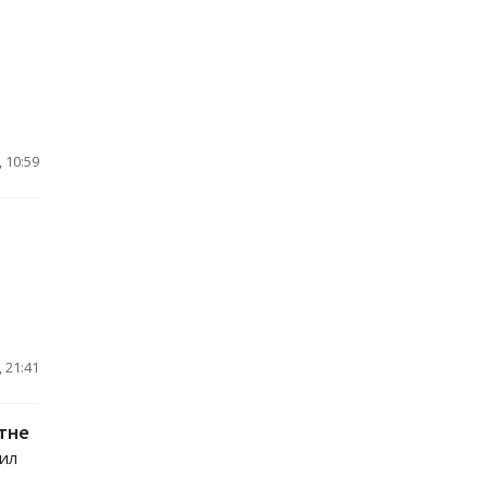
 10:59
 21:41
тне
ил