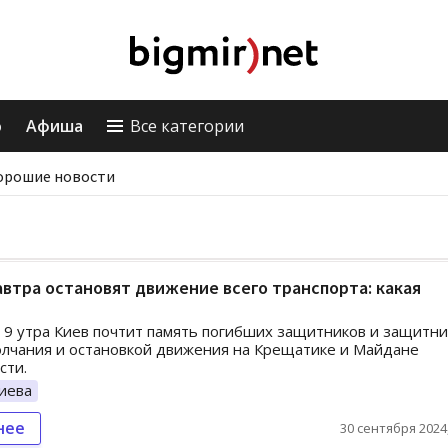
о
Афиша
Все категории
орошие новости
автра остановят движение всего транспорта: какая
в 9 утра Киев почтит память погибших защитников и защитн
лчания и остановкой движения на Крещатике и Майдане
сти.
иева
нее
30 сентября 2024,