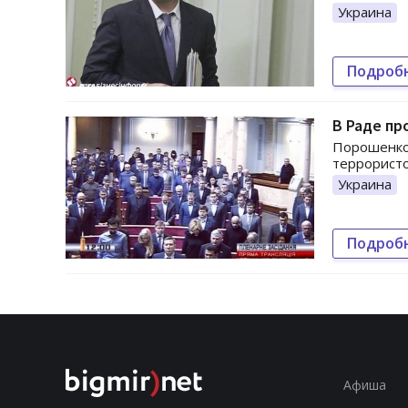
Украина
Подроб
В Раде пр
Порошенко 
террористо
Украина
Подроб
Афиша