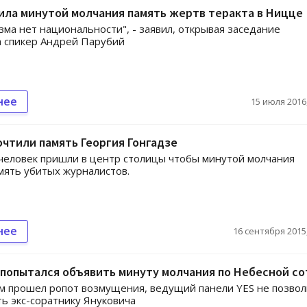
ила минутой молчания память жертв теракта в Ницце
зма нет национальности", - заявил, открывая заседание
 спикер Андрей Парубий
нее
15 июля 2016,
очтили память Георгия Гонгадзе
человек пришли в центр столицы чтобы минутой молчания
мять убитых журналистов.
нее
16 сентября 2015,
попытался объявить минуту молчания по Небесной со
м прошел ропот возмущения, ведущий панели YES не позвол
ь экс-соратнику Януковича