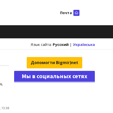
Почта
Искать
Язык сайта:
Русский
|
Українська
Допомогти Bigmir)net
Мы в социальных сетях
иц
 13:38