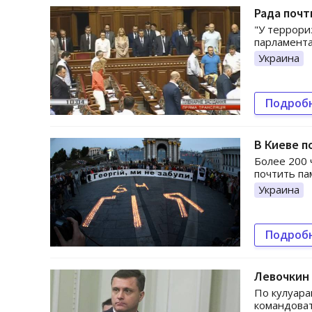
Рада почт
"У террори
парламента
Украина
Подроб
В Киеве п
Более 200 
почтить па
Украина
Подроб
Левочкин 
По кулуара
командоват