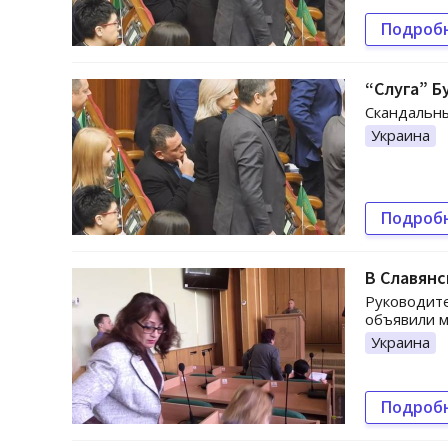
Подроб
“Слуга” Б
Скандальны
Украина
Подроб
В Славянс
Руководите
объявили м
Украина
Подроб