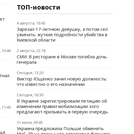
ТОП-новости
ет
4 августа, 16:45
Зарезал 17-летнюю девушку, а потом сел
ужинать: жуткие подробности убийства в
Киевской области
 10:46
2 августа, 22:18
СМИ: В ресторане в Москве погибла дочь
генерала
Сегодня, 13:20
гнал.
Виктор Ющенко занял новую должность:
что известно о его назначении
Сегодня, 16:30
В Украине зарегистрировали петицию об
изменении правил мобилизации: кого
 11:40
предлагают призывать в первую очередь
31 июля, 09:45
Украина предложила Польше обменять
нца
МиГ-29 на дроны: что ответили в Варшаве