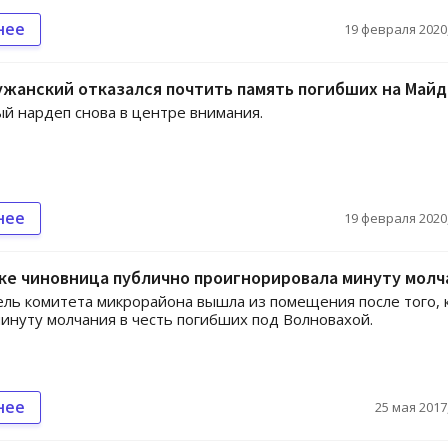
нее
19 февраля 2020,
ужанский отказался почтить память погибших на Май
й нардеп снова в центре внимания.
нее
19 февраля 2020,
ке чиновница публично проигнорировала минуту молч
ль комитета микрорайона вышла из помещения после того, 
инуту молчания в честь погибших под Волновахой.
нее
25 мая 2017,