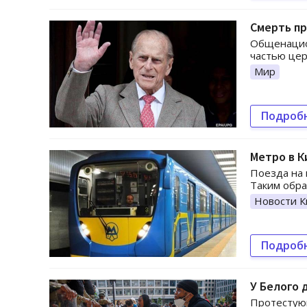
Смерть пр
Общенацион
частью це
Мир
Подроб
Метро в К
Поезда на 
Таким обра
Новости К
Подроб
У Белого 
Протестую