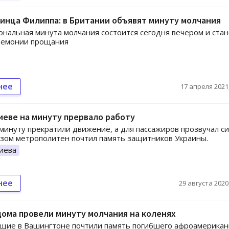
инца Филиппа: в Британии объявят минуту молчания
альная минута молчания состоится сегодня вечером и стан
ремонии прощания
нее
17 апреля 2021,
иеве на минуту прервало работу
минуту прекратили движение, а для пассажиров прозвучал си
зом метрополитен почтил память защитников Украины.
иева
нее
29 августа 2020,
дома провели минуту молчания на коленях
щие в Вашингтоне почтили память погибшего афроамерика