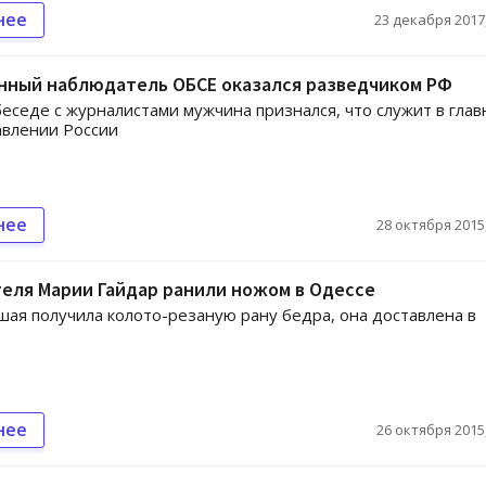
нее
23 декабря 2017,
нный наблюдатель ОБСЕ оказался разведчиком РФ
беседе с журналистами мужчина признался, что служит в гла
авлении России
нее
28 октября 2015,
еля Марии Гайдар ранили ножом в Одессе
ая получила колото-резаную рану бедра, она доставлена в
нее
26 октября 2015,