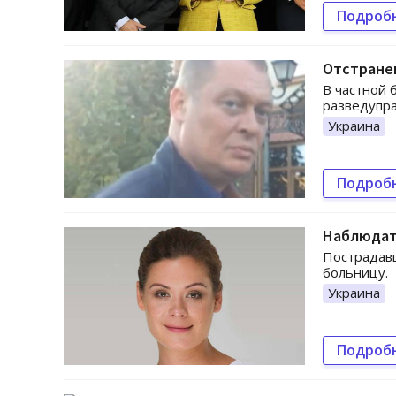
Подроб
Отстране
В частной 
разведупр
Украина
Подроб
Наблюдат
Пострадавш
больницу.
Украина
Подроб