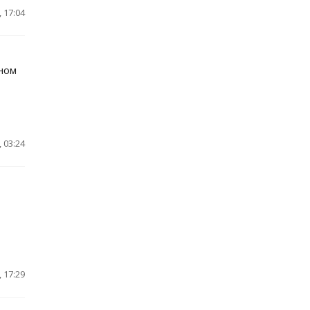
 17:04
вном
 03:24
 17:29