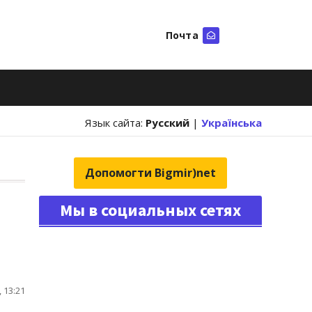
Почта
Искать
Язык сайта:
Русский
|
Українська
Допомогти Bigmir)net
Мы в социальных сетях
 13:21