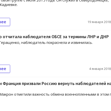
овой группе с июля 2015 года. Он служил в Северодонецке,
 Кадиевке.
нее
19 января 2018,
о отчитала наблюдателя ОБСЕ за термины ЛНР и ДНР
Геращенко, наблюдатель покраснела и извинилась.
нее
4 января 2018,
и Франция призвали Россию вернуть наблюдателей н
Макрон отметили важность обмена военнопленными в этом г