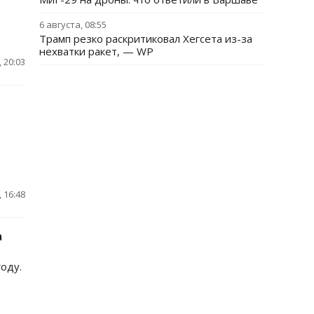
6 августа, 08:55
Трамп резко раскритиковал Хегсета из-за
нехватки ракет, — WP
 20:03
 16:48
а
оду.