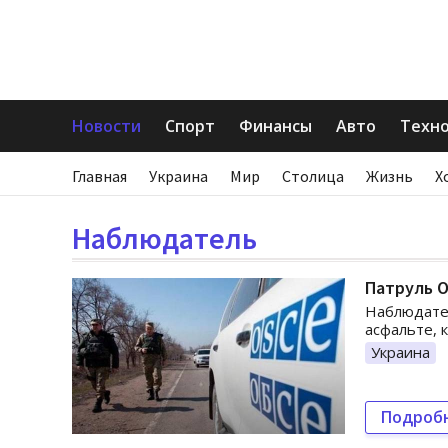
Новости
Спорт
Финансы
Авто
Техн
Главная
Украина
Мир
Столица
Жизнь
Х
Наблюдатель
Патруль 
Наблюдател
асфальте, 
Украина
Подроб