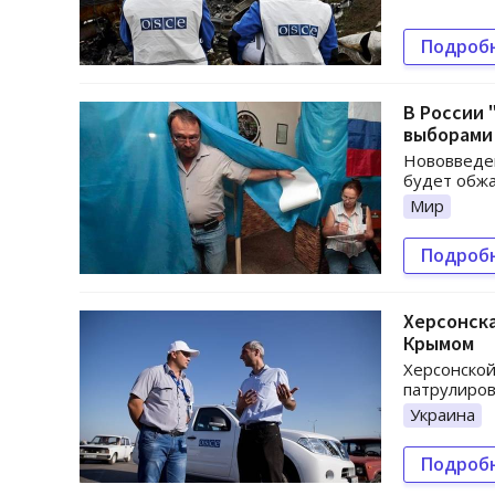
Подроб
В России 
выборами
Нововведе
будет обжа
Мир
Подроб
Херсонска
Крымом
Херсонской
патрулиров
Украина
Подроб