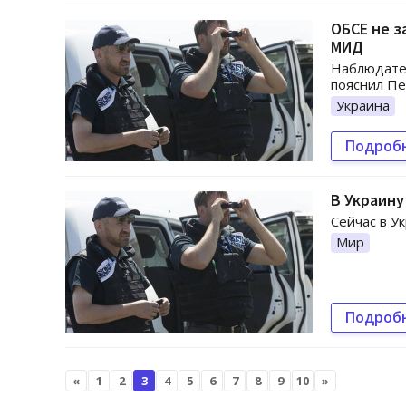
ОБСЕ не з
МИД
Наблюдател
пояснил Пе
Украина
Подроб
В Украину
Сейчас в У
Мир
Подроб
«
1
2
3
4
5
6
7
8
9
10
»