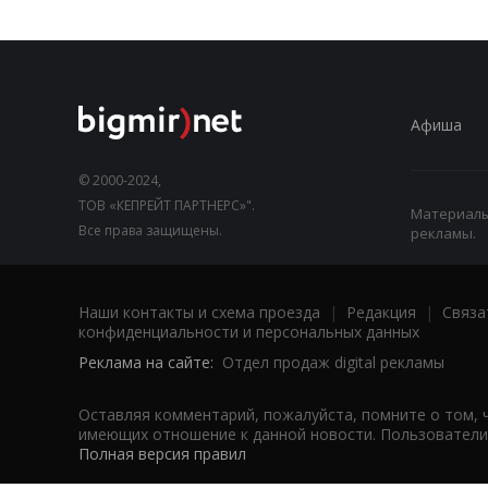
Афиша
© 2000-2024,
ТОВ «КЕПРЕЙТ ПАРТНЕРС»".
Материалы,
Все права защищены.
рекламы.
Наши контакты и схема проезда
|
Редакция
|
Связа
конфиденциальности и персональных данных
Реклама на сайте:
Отдел продаж digital рекламы
Оставляя комментарий, пожалуйста, помните о том, 
имеющих отношение к данной новости. Пользователи,
Полная версия правил