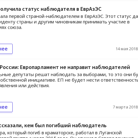
олучила статус наблюдателя в ЕврАзЭС
ала первой страной-наблюдателем в ЕврАзЭС. Этот статус д
иденту страны и другим чиновникам принимать участие в
ях союза.
нее
14 мая 2018,
России: Европарламент не направит наблюдателей
ьные депутаты решат наблюдать за выборами, то это они б
собственной инициативе. ЕП не будет нести ответственност
аявления или действия.
нее
7 марта 2018,
ссказали, кем был погибший наблюдатель
ра, который погиб в краматорске, работал в Луганской