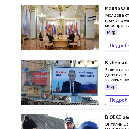
Молдова п
Молдова ст
право през
мероприяти
Мир
Подроб
Выборы в 
Если отдел
делать по 
за какие з
Мир
Подроб
В ОБСЕ ра
Виталий За