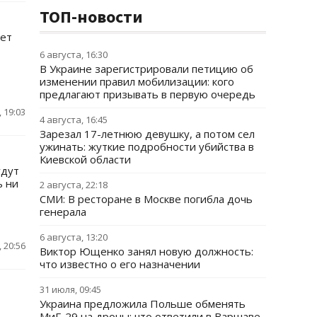
ТОП-новости
ает
6 августа, 16:30
В Украине зарегистрировали петицию об
изменении правил мобилизации: кого
предлагают призывать в первую очередь
 19:03
4 августа, 16:45
Зарезал 17-летнюю девушку, а потом сел
ужинать: жуткие подробности убийства в
Киевской области
удут
ь ни
2 августа, 22:18
СМИ: В ресторане в Москве погибла дочь
генерала
6 августа, 13:20
 20:56
Виктор Ющенко занял новую должность:
что известно о его назначении
31 июля, 09:45
Украина предложила Польше обменять
МиГ-29 на дроны: что ответили в Варшаве