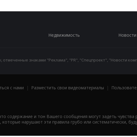
Недвижимость
Новости
 отмеченные знаками "Реклама", "PR", "Спецпроект", "Новости комп
ться с нами
|
Разместить свои видеоматериалы
|
Пользовате
что содержание и тон Вашего сообщения могут задеть чувства 
 которые нарушают эти правила грубо или систематически, буд