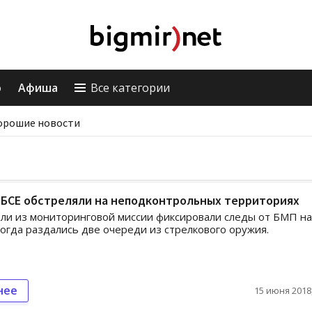
о
Афиша
Все категории
орошие новости
ОБСЕ обстреляли на неподконтрольных территориях
и из мониторинговой миссии фиксировали следы от БМП на
когда раздались две очереди из стрелкового оружия.
нее
15 июня 2018,