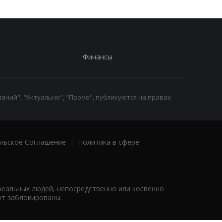
Финансы
аний", "Актуально", "Промо", публикуются на правах
льское Соглашение
|
Политика в сфере
реальных людей, непосредственно или косвенно
ут заблокированы.