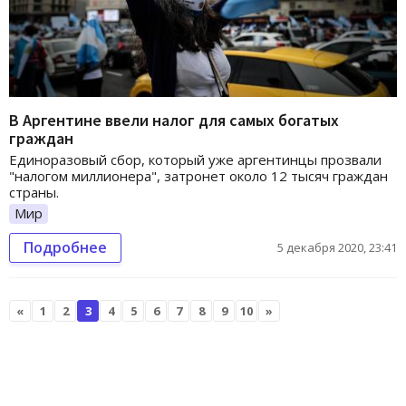
В Аргентине ввели налог для самых богатых
граждан
Единоразовый сбор, который уже аргентинцы прозвали
"налогом миллионера", затронет около 12 тысяч граждан
страны.
Мир
Подробнее
5 декабря 2020, 23:41
«
1
2
3
4
5
6
7
8
9
10
»