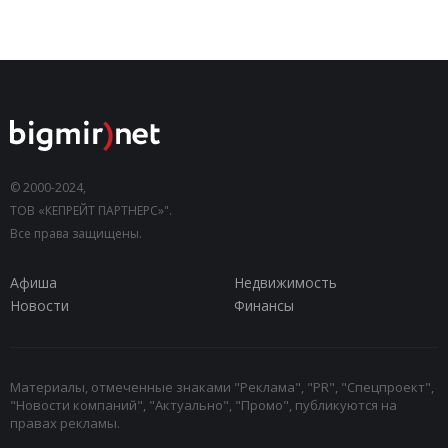
© 2000-2024,
ТОВ «КЕПРЕЙТ ПАРТНЕРС»".
Все права защищены.
Афиша
Недвижимость
Новости
Финансы
Материалы, отмеченные знаками "Реклама", "PR", "Спецпроект",
"Новости компаний", "Актуально", "Промо", публикуются на
правах рекламы.