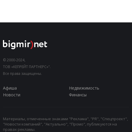
© 2000-2024,
ТОВ «КЕПРЕЙТ ПАРТНЕРС»".
Все права защищены.
Афиша
Недвижимость
Новости
Финансы
Материалы, отмеченные знаками "Реклама", "PR", "Спецпроект",
"Новости компаний", "Актуально", "Промо", публикуются на
правах рекламы.