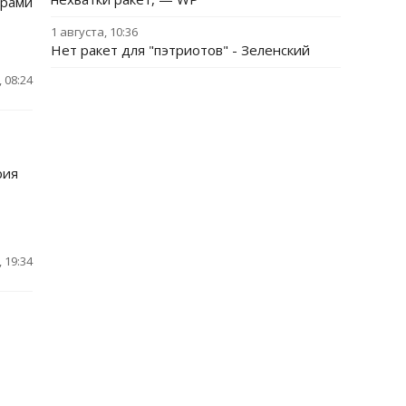
ерами
1 августа, 10:36
Нет ракет для "пэтриотов" - Зеленский
 08:24
рия
 19:34