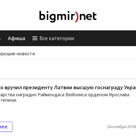
о
Афиша
Все категории
орошие новости
о вручил президенту Латвии высшую госнаграду Укр
дарства наградил Раймондаса Вейониса орденом Ярослава
степени.
нее
24 ноября 2018,