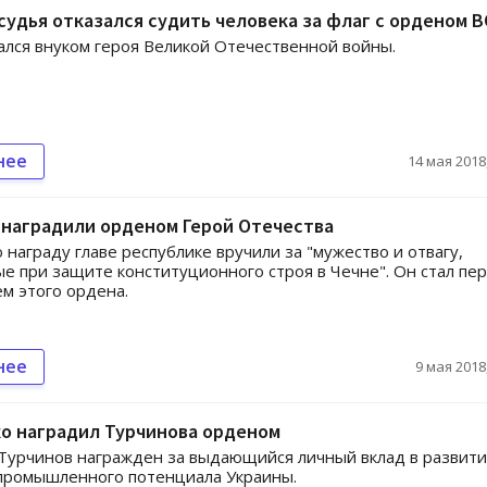
судья отказался судить человека за флаг с орденом 
ался внуком героя Великой Отечественной войны.
нее
14 мая 2018,
 наградили орденом Герой Отечества
награду главе республике вручили за "мужество и отвагу,
е при защите конституционного строя в Чечне". Он стал пе
м этого ордена.
нее
9 мая 2018,
о наградил Турчинова орденом
Турчинов награжден за выдающийся личный вклад в развит
промышленного потенциала Украины.