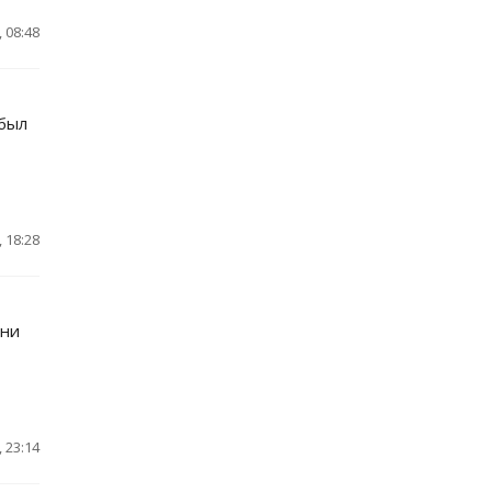
 08:48
 был
 18:28
ени
 23:14