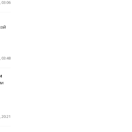
 03:06
кой
 03:48
и
ми
 20:21