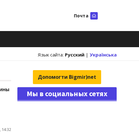
Почта
Искать
Язык сайта:
Русский
|
Українська
Допомогти Bigmir)net
аины
Мы в социальных сетях
 14:32