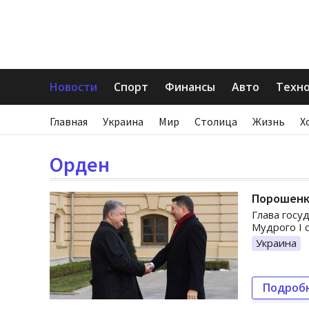
Новости
Спорт
Финансы
Авто
Техн
Главная
Украина
Мир
Столица
Жизнь
Х
Орден
Порошенк
Глава госу
Мудрого І 
Украина
Подроб