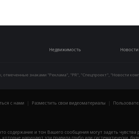
Недвижимость
Новости
 отмеченные знаками "Реклама", "PR", "Спецпроект", "Новости комп
ться с нами
|
Разместить свои видеоматериалы
|
Пользовате
что содержание и тон Вашего сообщения могут задеть чувства 
 которые нарушают эти правила грубо или систематически, буд