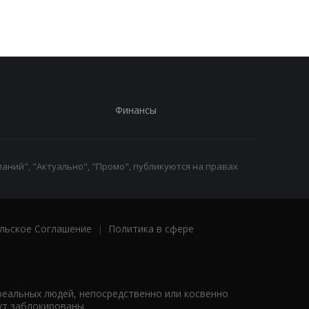
Финансы
аний", "Актуально", "Промо", публикуются на правах
льское Соглашение
|
Политика в сфере
реальных людей, непосредственно или косвенно
ут заблокированы.