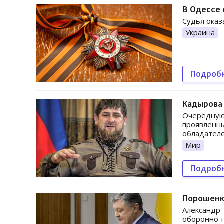
В Одессе 
Судья оказ
Украина
Подроб
Кадырова
Очередную 
проявленны
обладателе
Мир
Подроб
Порошенк
Александр 
оборонно-