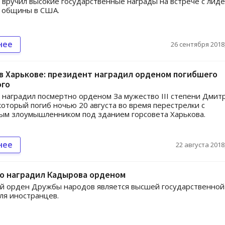
вручил высокие государственные награды на встрече с лид
й общины в США.
нее
26 сентября 2018,
в Харькове: президент наградил орденом погибшего
ого
наградил посмертно орденом За мужество III степени Дмит
который погиб ночью 20 августа во время перестрелки с
ым злоумышленником под зданием горсовета Харькова.
нее
22 августа 2018,
о наградил Кадырова орденом
й орден Дружбы народов является высшей государственной
ля иностранцев.