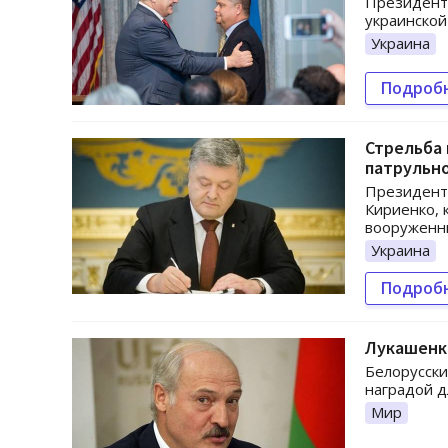
Президент 
украинско
Украина
Подроб
Стрельба 
патрульн
Президент 
Кириенко, 
вооруженн
Украина
Подроб
Лукашенк
Белорусски
наградой д
Мир