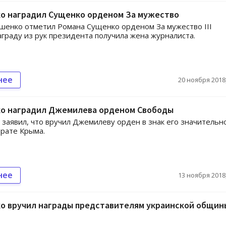
о наградил Сущенко орденом За мужество
енко отметил Романа Сущенко орденом За мужество III
аграду из рук президента получила жена журналиста.
нее
20 ноября 2018,
о наградил Джемилева орденом Свободы
заявил, что вручил Джемилеву орден в знак его значительн
врате Крыма.
нее
13 ноября 2018,
о вручил награды представителям украинской общин