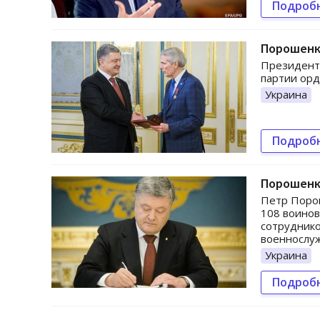
Подроб
Порошенк
Президент 
партии орде
Украина
Подроб
Порошенк
Петр Порош
108 воинов
сотруднико
военнослу
Украина
Подроб