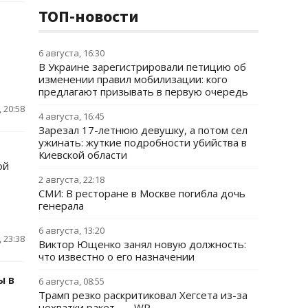
ТОП-новости
6 августа, 16:30
В Украине зарегистрировали петицию об
изменении правил мобилизации: кого
предлагают призывать в первую очередь
 20:58
4 августа, 16:45
Зарезал 17-летнюю девушку, а потом сел
ужинать: жуткие подробности убийства в
Киевской области
ой
2 августа, 22:18
СМИ: В ресторане в Москве погибла дочь
генерала
6 августа, 13:20
 23:38
Виктор Ющенко занял новую должность:
что известно о его назначении
ы в
6 августа, 08:55
Трамп резко раскритиковал Хегсета из-за
нехватки ракет, — WP