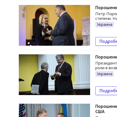
Порошенк
Петр Порош
степени. Н
Украина
Подроб
Порошенк
Президент 
роли в воз
Украина
Подроб
Порошенк
США