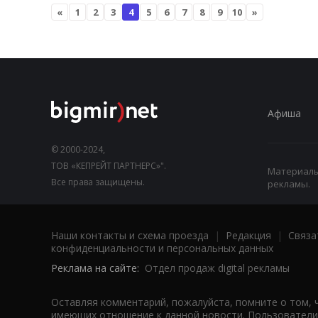
«
1
2
3
4
5
6
7
8
9
10
»
Афиша
© 2000-2024,
ТОВ «КЕПРЕЙТ ПАРТНЕРС»".
Материалы,
Все права защищены.
рекламы.
Наши контакты и схема проезда
|
Редакция
|
Связа
конфиденциальности и персональных данных
Реклама на сайте:
Отдел продаж digital рекламы
Оставляя комментарий, пожалуйста, помните о том, 
имеющих отношение к данной новости. Пользователи,