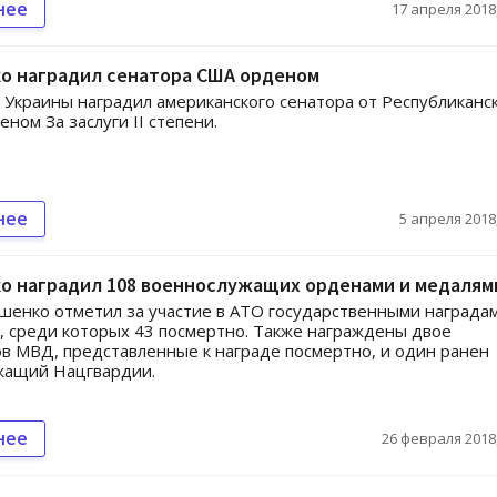
нее
17 апреля 2018,
о наградил сенатора США орденом
Украины наградил американского сенатора от Республиканс
ном За заслуги II степени.
нее
5 апреля 2018,
о наградил 108 военнослужащих орденами и медалям
енко отметил за участие в АТО государственными награда
, среди которых 43 посмертно. Также награждены двое
в МВД, представленные к награде посмертно, и один ранен
жащий Нацгвардии.
нее
26 февраля 2018,