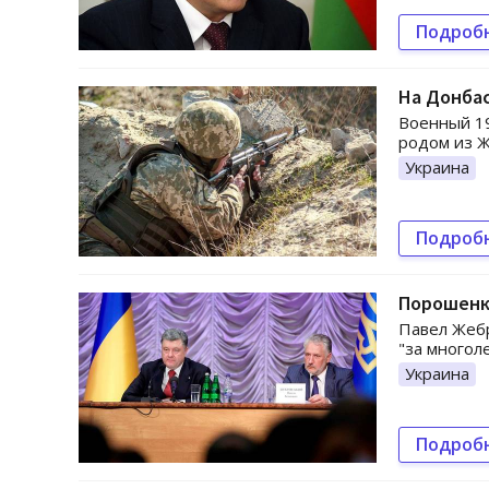
Подроб
На Донба
Военный 19
родом из Ж
Украина
Подроб
Порошенко
Павел Жебр
"за многол
Украина
Подроб