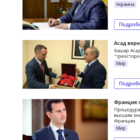
Украина
Подроб
Асад верн
Башар Асад
"трехсторо
Мир
Подроб
Франция 
Процедура 
высшим зна
Франции.
Мир