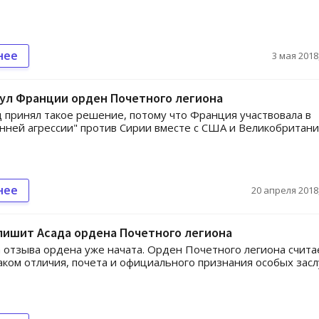
нее
3 мая 2018,
ул Франции орден Почетного легиона
 принял такое решение, потому что Франция участвовала в
нней агрессии" против Сирии вместе с США и Великобритани
нее
20 апреля 2018,
лишит Асада ордена Почетного легиона
отзыва ордена уже начата. Орден Почетного легиона счита
ком отличия, почета и официального признания особых засл