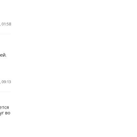
 01:58
ей.
 09:13
ется
уг во