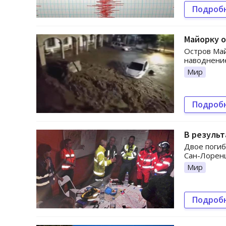
Подроб
Майорку о
Остров Май
наводнение
Мир
Подроб
В результ
Двое погиб
Сан-Лоренц
Мир
Подроб