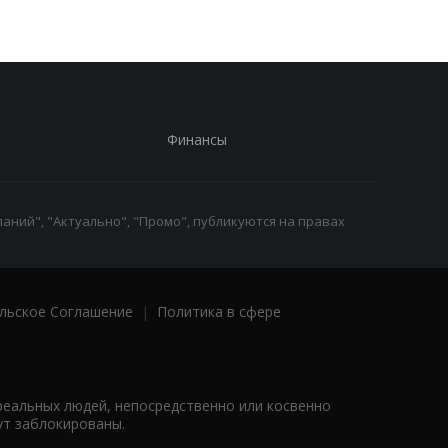
Финансы
аний", "Актуально", "Промо", публикуются на правах
льское Соглашение
|
Политика в сфере
реальных людей, непосредственно или косвенно
ут заблокированы.