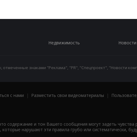
Недвижимость
Новости
 отмеченные знаками "Реклама", "PR", "Спецпроект", "Новости комп
ться с нами
|
Разместить свои видеоматериалы
|
Пользовате
что содержание и тон Вашего сообщения могут задеть чувства 
 которые нарушают эти правила грубо или систематически, буд