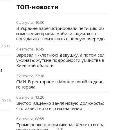
ТОП-новости
6 августа, 16:30
В Украине зарегистрировали петицию об
изменении правил мобилизации: кого
предлагают призывать в первую очередь
 16:12
4 августа, 16:45
Зарезал 17-летнюю девушку, а потом сел
ужинать: жуткие подробности убийства в
Киевской области
ва
2 августа, 22:18
СМИ: В ресторане в Москве погибла дочь
генерала
6 августа, 13:20
 09:28
Виктор Ющенко занял новую должность:
что известно о его назначении
6 августа, 08:55
Трамп резко раскритиковал Хегсета из-за
нехватки ракет, — WP