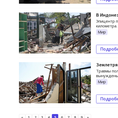
В Индоне
Эпицентр п
километра.
Мир
Подроб
Землетряс
Травмы пол
вынуждены 
Мир
Подроб
«
1
2
3
4
5
6
7
8
9
»