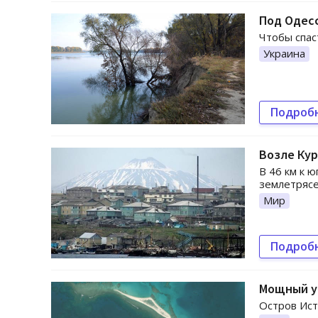
Под Одесс
Чтобы спас
Украина
Подроб
Возле Ку
В 46 км к 
землетрясе
Мир
Подроб
Мощный ур
Остров Ист