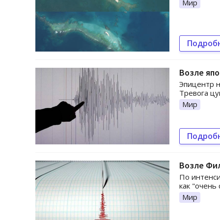
Мир
Подроб
Возле яп
Эпицентр н
Тревога цу
Мир
Подроб
Возле Фи
По интенси
как "очень 
Мир