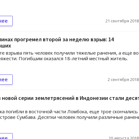
нее
21 сентября 2018,
инах прогремел второй за неделю взрыв: 14
вших
те взрыва пять человек получили тяжелые ранения, а еще в
тяжести. Погибшим оказался 18-летний местный житель.
нее
2 сентября 2018,
 новой серии землетрясений в Индонезии стали деся
ка погибли в восточной части Ломбока, еще трое скончались
строве Сумбава. Десятки человек получили различные ранен
нее
20 августа 2018,