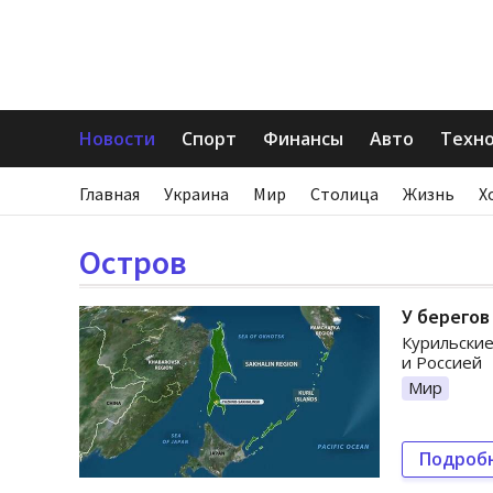
Новости
Спорт
Финансы
Авто
Техн
Главная
Украина
Мир
Столица
Жизнь
Х
Остров
У берегов
Курильские
и Россией
Мир
Подроб