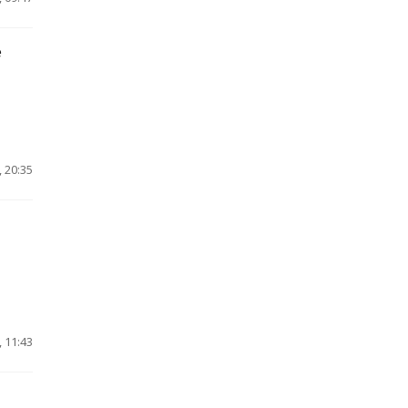
е
 20:35
 11:43