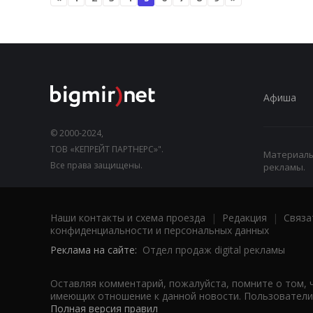
Афиша
© 2000-2024,
ТОВ «КЕПРЕЙТ ПАРТНЕРС»".
Материалы,
Все права защищены.
рекламы.
Наши контакты и схема проезда
|
Редакция
|
Связа
конфиденциальности и персональных данных
Реклама на сайте:
Отдел продаж digital рекламы
Оставляя комментарий, пожалуйста, помните о том, 
имеющих отношение к данной новости. Пользователи,
Полная версия правил