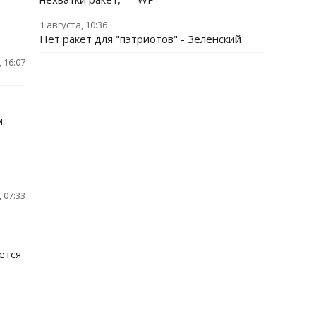
1 августа, 10:36
Нет ракет для "пэтриотов" - Зеленский
 16:07
.
 07:33
ется