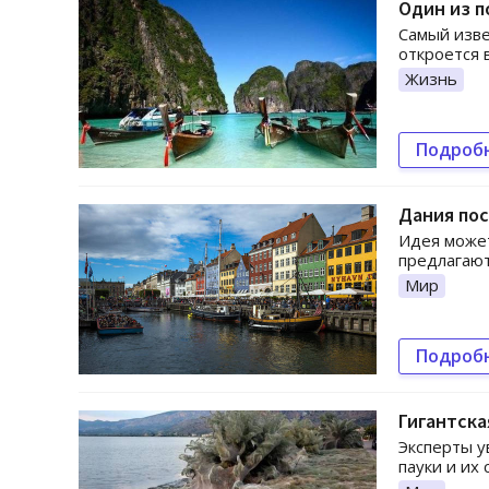
Один из п
Самый изве
откроется 
Жизнь
Подроб
Дания пос
Идея может
предлагают
Мир
Подроб
Гигантска
Эксперты у
пауки и их