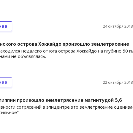
нее
24 октября 2018,
онского острова Хоккайдо произошло землетрясение
аходился недалеко от юга острова Хоккайдо на глубине 50 км
нами не объявлялась.
нее
22 октября 2018,
липпин произошло землетрясение магнитудой 5,6
вности сотрясений в эпицентре это землетрясение оценива
сильное".