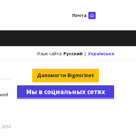
Почта
Искать
Язык сайта:
Русский
|
Українська
Допомогти Bigmir)net
Мы в социальных сетях
нией
 12:57