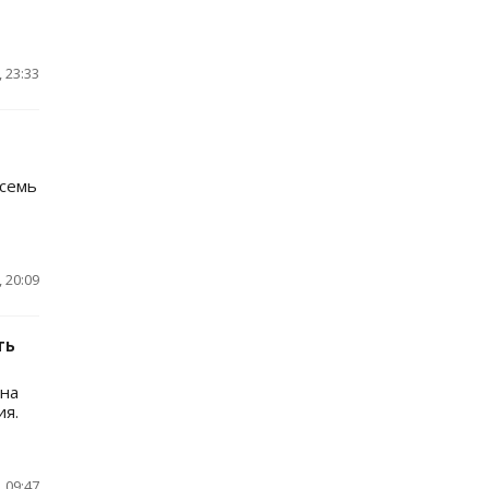
 23:33
осемь
 20:09
ть
 на
ия.
 09:47