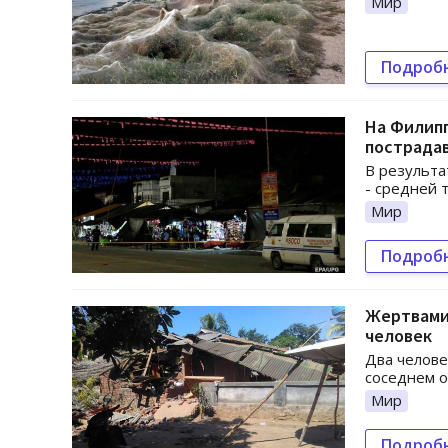
Мир
Подроб
На Филипп
пострада
В результа
- средней 
Мир
Подроб
Жертвами
человек
Два челове
соседнем о
Мир
Подроб