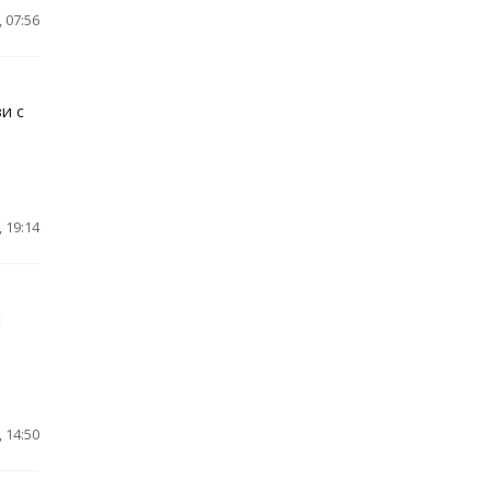
 07:56
и с
 19:14
и
 14:50