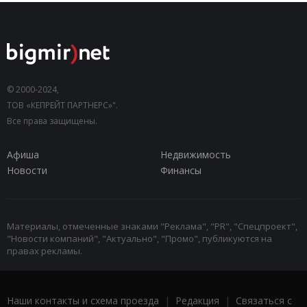
© 2000-2024,
ТОВ «КЕПРЕЙТ ПАРТНЕРС»".
Все права защищены.
Афиша
Недвижимость
Новости
Финансы
Материалы, отмеченные знаками "Реклама", "PR", "Спецпроект",
"Новости компаний", "Актуально", "Промо", публикуются на
правах рекламы.
Наши контакты и схема проезда
|
Редакция
|
Связаться с