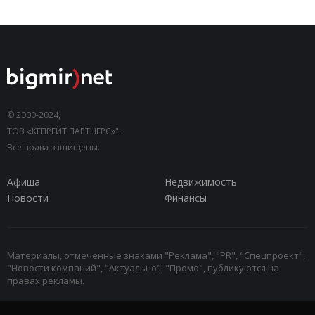
© 2000-2024,
ТОВ «КЕПРЕЙТ ПАРТНЕРС»".
Все права защищены.
Афиша
Недвижимость
Новости
Финансы
Материалы, отмеченные знаками "Реклама", "PR", "Спецпроект",
"Новости компаний", "Актуально", "Промо", публикуются на
правах рекламы.