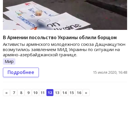
В Армении посольство Украины облили борщом
Активисты армянского молодежного союза Дащнакцутюн
возмутились заявлением МИД Украины по ситуации на
армяно-азербайджанской границе.
Мир
Подробнее
15 июля 2020, 16:48
«
7
8
9
10
11
12
13
14
15
16
»