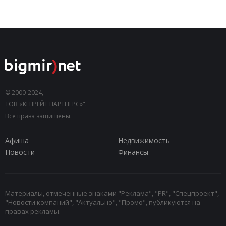
© 2000-2024,
ТОВ «КЕПРЕЙТ ПАРТНЕРС»".
Все права защищены.
Афиша
Недвижимость
Новости
Финансы
Материалы, отмеченные знаками "Реклама", "PR", "Спецпроект",
"Новости компаний", "Актуально", "Промо", публикуются на
правах рекламы.