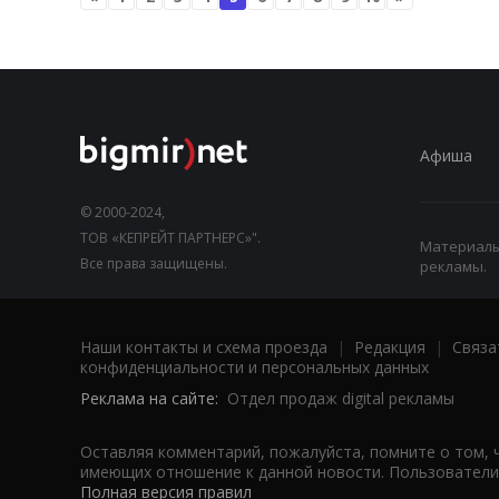
Афиша
© 2000-2024,
ТОВ «КЕПРЕЙТ ПАРТНЕРС»".
Материалы,
Все права защищены.
рекламы.
Наши контакты и схема проезда
|
Редакция
|
Связа
конфиденциальности и персональных данных
Реклама на сайте:
Отдел продаж digital рекламы
Оставляя комментарий, пожалуйста, помните о том, 
имеющих отношение к данной новости. Пользователи,
Полная версия правил