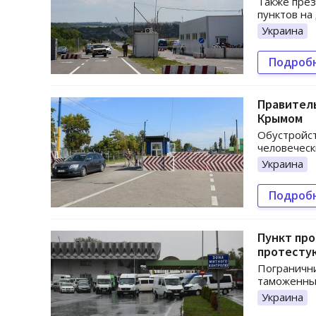
Также през
пунктов на
Украина
Подроб
Правитель
Крымом
Обустройст
человеческ
Украина
Подроб
Пункт про
протест
Погранични
таможенные
Украина