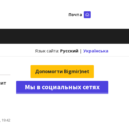
Почта
Искать
Язык сайта:
Русский
|
Українська
Допомогти Bigmir)net
вит
Мы в социальных сетях
 19:42