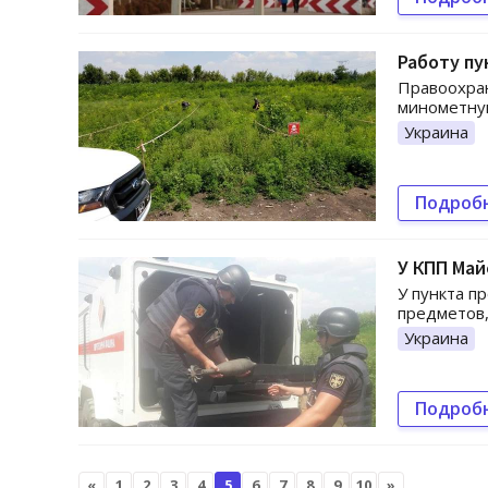
Работу пу
Правоохра
минометну
Украина
Подроб
У КПП Ма
У пункта п
предметов,
Украина
Подроб
«
1
2
3
4
5
6
7
8
9
10
»