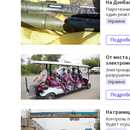
На Донбас
Пиротехни
один реакт
Украина
Подроб
От моста 
электром
Электрокар
разрушенно
Украина
Подроб
На границ
Контроль п
будет осущ