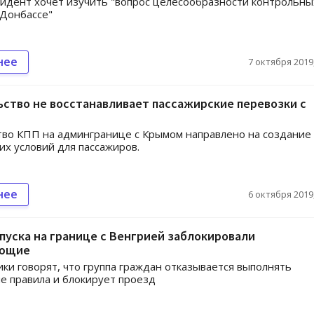
идент хочет изучить "вопрос целесообразности контрольны
 Донбассе"
нее
7 октября 2019,
ство не восстанавливает пассажирские перевозки с
во КПП на админгранице с Крымом направлено на создание
их условий для пассажиров.
нее
6 октября 2019,
пуска на границе с Венгрией заблокировали
ующие
ки говорят, что группа граждан отказывается выполнять
 правила и блокирует проезд