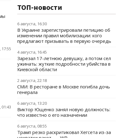
ТОП-новости
рмы
6 августа, 16:30
В Украине зарегистрировали петицию об
изменении правил мобилизации: кого
предлагают призывать в первую очередь
 17:55
4 августа, 16:45
Зарезал 17-летнюю девушку, а потом сел
ужинать: жуткие подробности убийства в
Киевской области
2 августа, 22:18
СМИ: В ресторане в Москве погибла дочь
генерала
6 августа, 13:20
 01:43
Виктор Ющенко занял новую должность:
что известно о его назначении
6 августа, 08:55
Трамп резко раскритиковал Хегсета из-за
нехватки ракет, — WP