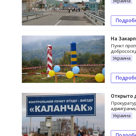
Украина
Подроб
На Закарп
Пункт проп
добрососед
Украина
Подроб
Открыто д
Прокуратур
адмиграниц
Украина
Подроб