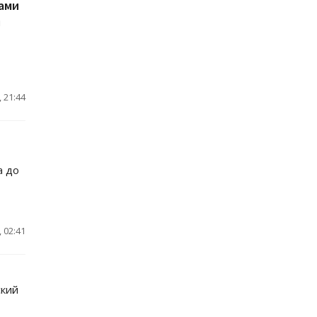
ами
и
 21:44
а до
 02:41
ский