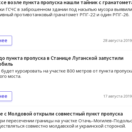
се возле пункта пропуска нашли тайник с гранатомет
ки ГСЧС в заброшенном здании под насыпью мусора выявил
ивный противотанковый гранатомет РПГ-22 и один РПГ-26.
нее
28 августа 2019,
до пункта пропуска в Станице Луганской запустили
обиль
 будет курсировать на участке 800 метров от пункта пропуск
го моста.
нее
17 августа 2019,
е с Молдовой открыли совместный пункт пропуска
ри пересечении границы на участке Отачь-Могилев-Подоль
ествляться совместно молдавской и украинской стороной.