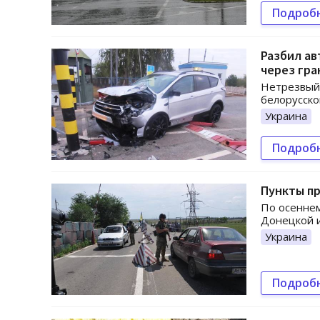
Подроб
Разбил ав
через гра
Нетрезвый 
белорусско
Украина
Подроб
Пункты пр
По осенне
Донецкой и
Украина
Подроб