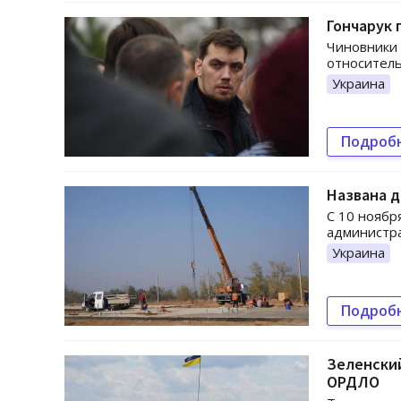
Гончарук 
Чиновники 
относитель
Украина
Подроб
Названа д
С 10 ноябр
администра
Украина
Подроб
Зеленски
ОРДЛО