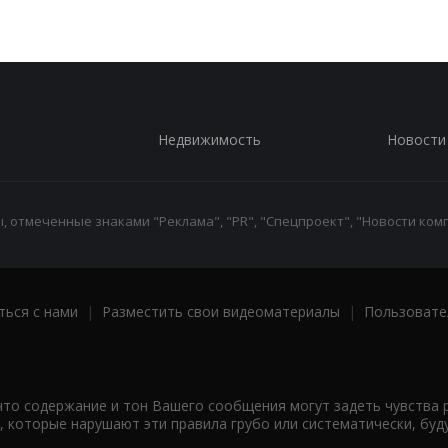
Недвижимость
Новости
 отмеченные знаками "Реклама", "PR", "Спецпроект", "Новости комп
ться с нами
|
Разместить свои видеоматериалы
|
Пользовате
что содержание и тон Вашего сообщения могут задеть чувства 
 которые нарушают эти правила грубо или систематически, буд