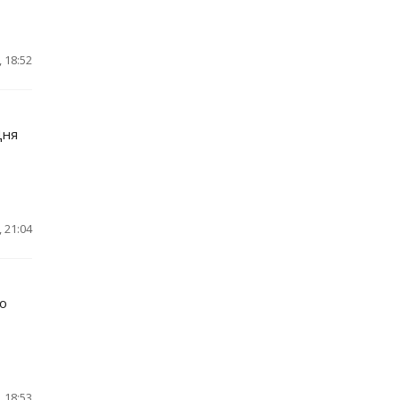
 18:52
Дня
 21:04
о
 18:53