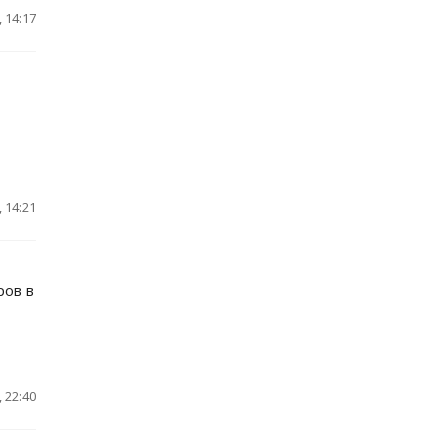
 14:17
 14:21
ров в
 22:40