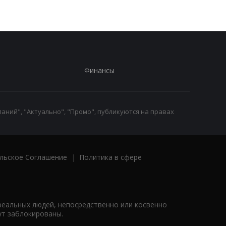
Финансы
аний", "Актуально", "Промо", публикуются на правах
льское Соглашение
|
Политика в сфере
реальных людей, непосредственно или косвенно
ут заблокированы.