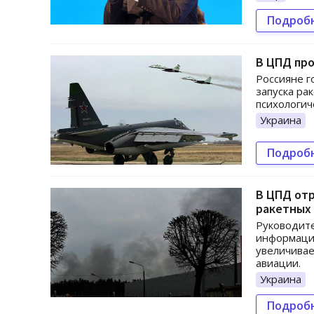
Подроб
В ЦПД пр
Россияне г
запуска ра
психологич
Украина
Подроб
В ЦПД отр
ракетных 
Руководите
информации
увеличивае
авиации.
Украина
Подроб