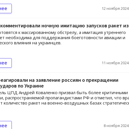
нее
12 ноября 2024,
окомментировали ночную имитацию запусков ракет из
отовятся к массированному обстрелу, а имитация утреннего
кет необходима для поддержания боеготовности авиации и
еского влияния на украинцев.
нее
11 ноября 2024,
еагировали на заявление россиян о прекращении
ударов по Украине
ль ЦПД Андрей Коваленко призвал быть более критичными 
, распространяемой пропагандистами РФ и отметил, что вр
т количество ракет на военно-воздушных базах стратегичес
нее
8 ноября 2024,