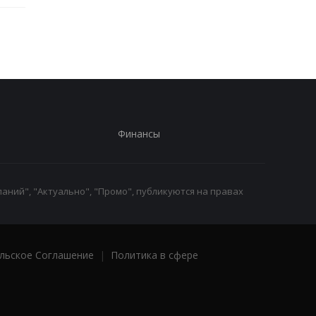
Финансы
аний", "Актуально", "Промо", публикуются на правах
льское Соглашение
|
Политика в сфере