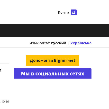
Почта
Искать
Язык сайта:
Русский
|
Українська
Допомогти Bigmir)net
т
Мы в социальных сетях
 10:16