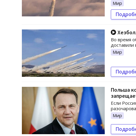
Мир
Подроб
Хезболл
Во время о
доставили 
Мир
Подроб
Польша ко
запрещает
Если Росси
разочарова
Мир
Подроб