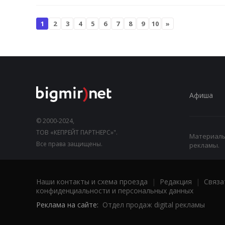
1
2
3
4
5
6
7
8
9
10
»
Афиша
© 2000-2024,
ТОВ «КЕПРЕЙТ ПАРТНЕРС»".
Материалы,
Все права защищены.
рекламы.
Наши контакты и схема проезда
|
Редакция
|
Связа
конфиденциальности и персональных данных
Реклама на сайте:
Отдел продаж digital рекламы