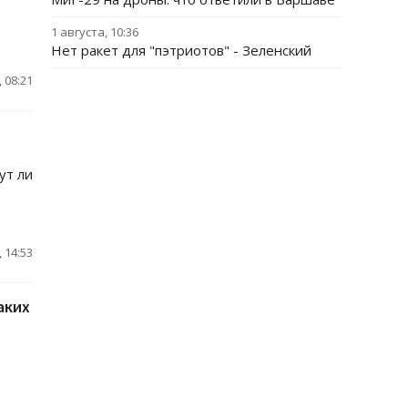
1 августа, 10:36
Нет ракет для "пэтриотов" - Зеленский
 08:21
ут ли
 14:53
аких