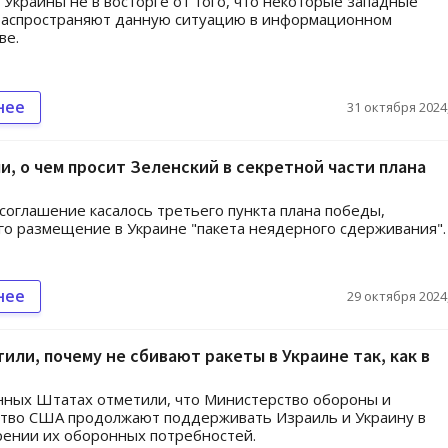
Украины не в восторге от того, что некоторые западные
распространяют данную ситуацию в информационном
ве.
нее
31 октября 2024,
и, о чем просит Зеленский в секретной части плана
соглашение касалось третьего пункта плана победы,
о размещение в Украине "пакета неядерного сдерживания".
нее
29 октября 2024,
или, почему не сбивают ракеты в Украине так, как в
нных Штатах отметили, что Министерство обороны и
ство США продолжают поддерживать Израиль и Украину в
ении их оборонных потребностей.