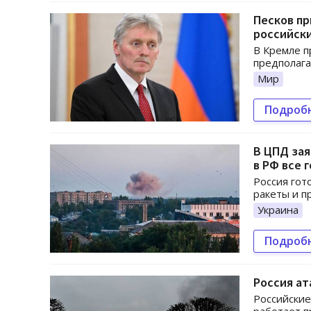
Песков пр
российск
В Кремле п
предполага
Мир
Подроб
В ЦПД зая
в РФ все 
Россия гот
ракеты и п
Украина
Подроб
Россия ат
Российские