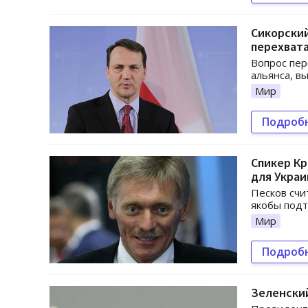
Сикорски
перехвата
Вопрос пер
альянса, в
Мир
Подроб
Спикер К
для Укра
Песков счи
якобы подт
Мир
Подроб
Зеленски