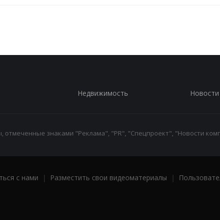
Недвижимость
Новости
 отмеченные знаками "Реклама", "PR", "Спецпроект", "Новости комп
ться с нами
|
Разместить свои видеоматериалы
|
Пользовате