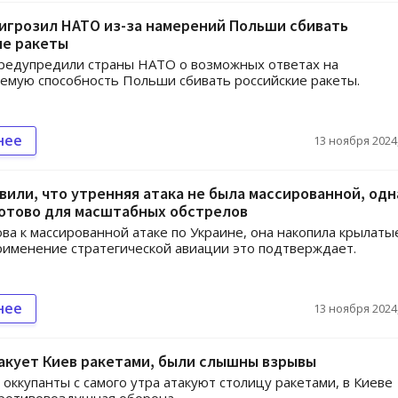
игрозил НАТО из-за намерений Польши сбивать
ие ракеты
редупредили страны НАТО о возможных ответах на
емую способность Польши сбивать российские ракеты.
нее
13 ноября 2024,
вили, что утренняя атака не была массированной, одн
готово для масштабных обстрелов
ова к массированной атаке по Украине, она накопила крылаты
рименение стратегической авиации это подтверждает.
нее
13 ноября 2024,
акует Киев ракетами, были слышны взрывы
 оккупанты с самого утра атакуют столицу ракетами, в Киеве