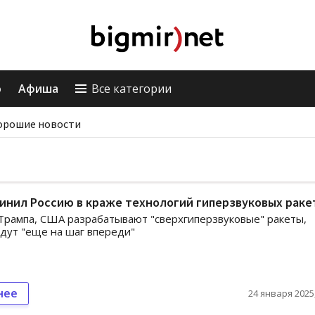
о
Афиша
Все категории
орошие новости
инил Россию в краже технологий гиперзвуковых раке
Трампа, США разрабатывают "сверхгиперзвуковые" ракеты,
дут "еще на шаг впереди"
нее
24 января 2025,