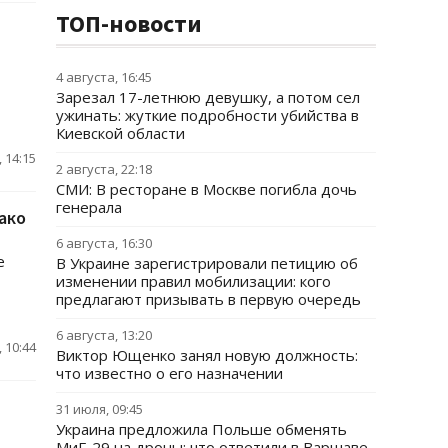
ТОП-новости
4 августа, 16:45
Зарезал 17-летнюю девушку, а потом сел
ужинать: жуткие подробности убийства в
Киевской области
 14:15
2 августа, 22:18
СМИ: В ресторане в Москве погибла дочь
генерала
ако
6 августа, 16:30
е
В Украине зарегистрировали петицию об
изменении правил мобилизации: кого
предлагают призывать в первую очередь
6 августа, 13:20
 10:44
Виктор Ющенко занял новую должность:
что известно о его назначении
31 июля, 09:45
Украина предложила Польше обменять
МиГ-29 на дроны: что ответили в Варшаве