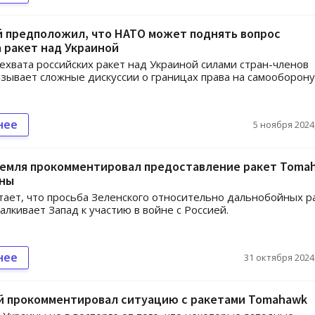
й предположил, что НАТО может поднять вопрос
 ракет над Украиной
ехвата российских ракет над Украиной силами стран-членов
ызывает сложные дискуссии о границах права на самооборону
нее
5 ноября 2024,
ремля прокомментировал предоставление ракет Toma
ины
тает, что просьба Зеленского относительно дальнобойных р
алкивает Запад к участию в войне с Россией.
нее
31 октября 2024,
й прокомментировал ситуацию с ракетами Tomahawk