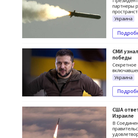
Президент 
партнеры 
пространст
Украина
Подроб
СМИ узнал
победы
Секретное 
включавшег
Украина
Подроб
США ответ
Израиле
В Соедине
правитель
удовлетвор