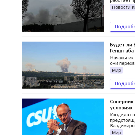
работает п
Новости К
Подроб
Будет ли 
Генштаба
Начальник 
они перехв
Мир
Подроб
Соперник 
условиях
Кандидат в
предстоящи
Владимиром
Мир