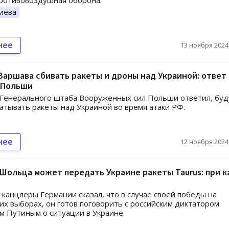
ротивовоздушная оборона.
иева
нее
13 ноября 2024,
Варшава сбивать ракеты и дроны над Украиной: ответ
 Польши
Генерального штаба Вооруженных сил Польши ответил, буд
атывать ракеты над Украиной во время атаки РФ.
нее
12 ноября 2024,
Шольца может передать Украине ракеты Taurus: при к
 канцлеры Германии сказал, что в случае своей победы на
х выборах, он готов поговорить с российским диктатором
 Путиным о ситуации в Украине.