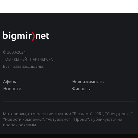
© 2000-2024,
ТОВ «КЕПРЕЙТ ПАРТНЕРС»".
Все права защищены.
Афиша
Недвижимость
Новости
Финансы
Материалы, отмеченные знаками "Реклама", "PR", "Спецпроект",
"Новости компаний", "Актуально", "Промо", публикуются на
правах рекламы.