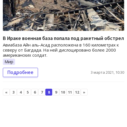
В Ираке военная база попала под ракетный обстрел
Авиабаза Айн аль-Асад расположена в 160 километрах к
северу от Багдада. На ней дислоцировано более 2000
американских солдат.
Мир
Подробнее
3 марта 2021, 10:30
«
3
4
5
6
7
8
9
10
11
12
»