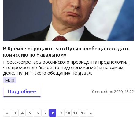
В Кремле отрицают, что Путин пообещал создать
комиссию по Навальному
Пресс-секретарь российского президента предположил,
что произошло "какое-то недопонимание" и на самом
деле, Путин такого обещания не давал.
Мир
Подробнее
10 сентября 2020, 13:22
«
3
4
5
6
7
8
9
10
11
12
»