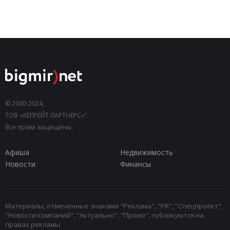
© 2000-2024,
ТОВ «КЕПРЕЙТ ПАРТНЕРС»".
Все права защищены.
Афиша
Недвижимость
Новости
Финансы
Материалы, отмеченные знаками "Реклама", "PR", "Спецпроект",
"Новости компаний", "Актуально", "Промо", публикуются на
правах рекламы.