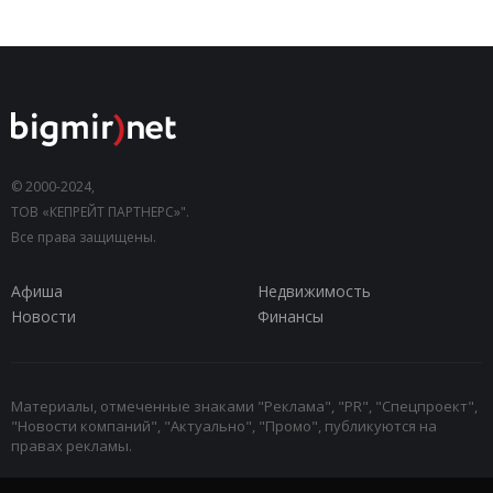
© 2000-2024,
ТОВ «КЕПРЕЙТ ПАРТНЕРС»".
Все права защищены.
Афиша
Недвижимость
Новости
Финансы
Материалы, отмеченные знаками "Реклама", "PR", "Спецпроект",
"Новости компаний", "Актуально", "Промо", публикуются на
правах рекламы.