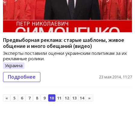
Предвыборная реклама: старые шаблоны, живое
общение и много обещаний (видео)
Эксперты поставили оценки украинским политикам за их
рекламные ролики.
Украина
Подробнее
23 мая 2014, 11:27
«
5
6
7
8
9
10
11
12
13
14
»