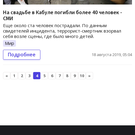
На свадьбе в Кабуле погибли более 40 человек -
СМИ
Еще около ста человек пострадали. По данным
свидетелей инцидента, террорист-смертник взорвал
себя возле сцены, где было много детей.
Мир
Подробнее
18 августа 2019, 05:04
«
1
2
3
4
5
6
7
8
9
10
»