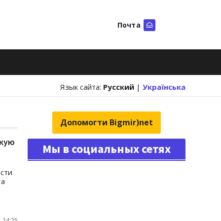
Почта
Искать
Язык сайта:
Русский
|
Українська
Допомогти Bigmir)net
скую
Мы в социальных сетях
ости
та
 14:25