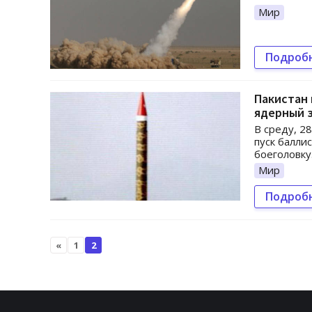
Мир
Подроб
Пакистан 
ядерный 
В среду, 2
пуск балли
боеголовку.
Мир
Подроб
«
1
2