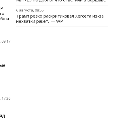
ДР
6 августа, 08:55
го
Трамп резко раскритиковал Хегсета из-за
бя и
нехватки ракет, — WP
 09:17
вые
 17:36
яд