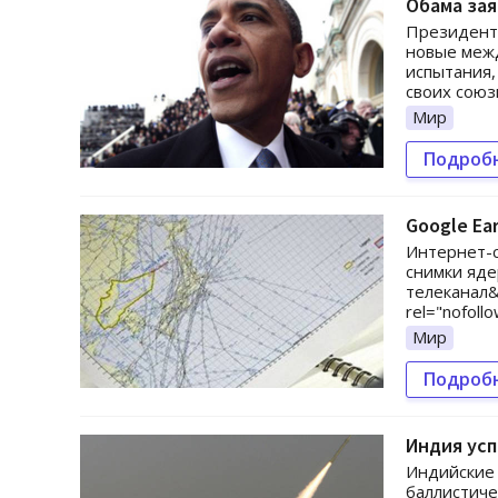
Обама зая
Президент
новые меж
испытания,
своих союз
Мир
Подроб
Google Ea
Интернет-с
снимки яде
телеканал&n
rel="nofoll
Мир
Подроб
Индия усп
Индийские 
баллистиче