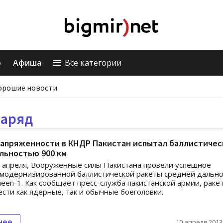
о
Афиша
Все категории
орошие новости
заряд
напряженности в КНДР Пакистан испытал баллистиче
льностью 900 км
0 апреля, Вооруженные силы Пакистана провели успешное
модернизированной баллистической ракеты средней дальн
aheen-1. Как сообщает пресс-служба пакистанской армии, раке
ести как ядерные, так и обычные боеголовки.
нее
10 апреля 2013,