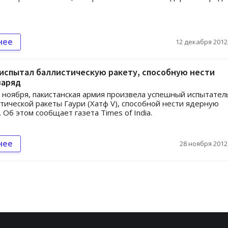
нее
12 декабря 2012,
испытал баллистическую ракету, способную нести
заряд
8 ноября, пакистанская армия произвела успешный испытате
стической ракеты Гаури (Хатф V), способной нести ядерную
 Об этом сообщает газета Times of India.
нее
28 ноября 2012,