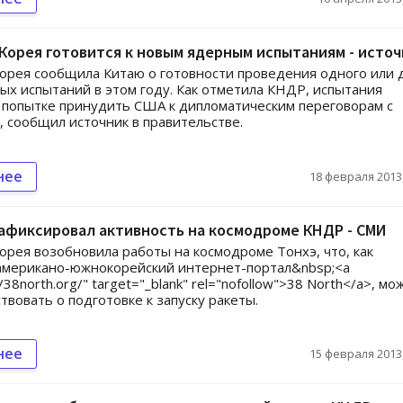
Корея готовится к новым ядерным испытаниям - источ
орея сообщила Китаю о готовности проведения одного или 
ых испытаний в этом году. Как отметила КНДР, испытания
 попытке принудить США к дипломатическим переговорам с
 сообщил источник в правительстве.
нее
18 февраля 2013,
афиксировал активность на космодроме КНДР - СМИ
орея возобновила работы на космодроме Тонхэ, что, как
американо-южнокорейский интернет-портал&nbsp;<a
//38north.org/" target="_blank" rel="nofollow">38 North</a>, мо
твовать о подготовке к запуску ракеты.
нее
15 февраля 2013,