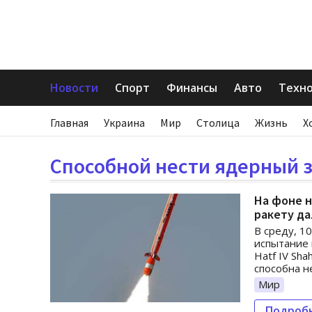
Новости
Спорт
Финансы
Авто
Техн
Главная
Украина
Мир
Столица
Жизнь
Х
Способной нести ядерный 
На фоне 
ракету да
В среду, 1
испытание 
Hatf IV Sh
способна н
Мир
Подроб