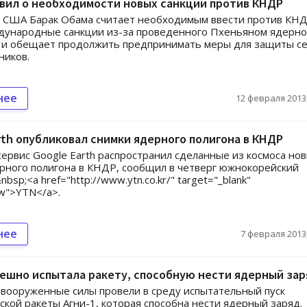
вил о необходимости новых санкций против КНДР
 США Барак Обама считает необходимым ввести против КН
дународные санкции из-за проведенного Пхеньяном ядерно
 и обещает продолжить предпринимать меры для защиты се
ников.
нее
12 февраля 2013,
rth опубликовал снимки ядерного полигона в КНДР
ервис Google Earth распространил сделанные из космоса но
рного полигона в КНДР, сообщил в четверг южнокорейский
bsp;<a href="http://www.ytn.co.kr/" target="_blank"
ow">YTN</a>.
нее
7 февраля 2013,
ешно испытала ракету, способную нести ядерный зар
вооруженные силы провели в среду испытательный пуск
ской ракеты Агни-1, которая способна нести ядерный заряд.