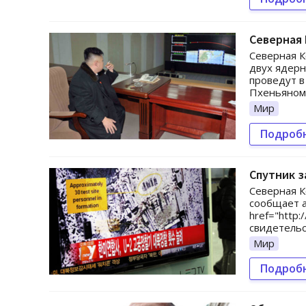
Северная 
Северная К
двух ядерн
проведут в
Пхеньяном,
Мир
Подроб
Спутник з
Северная К
сообщает 
href="http:
свидетельс
Мир
Подроб