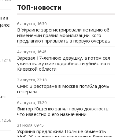
ТОП-новости
ник
6 августа, 16:30
даже
В Украине зарегистрировали петицию об
изменении правил мобилизации: кого
предлагают призывать в первую очередь
4 августа, 16:45
Зарезал 17-летнюю девушку, а потом сел
 12:16
ужинать: жуткие подробности убийства в
Киевской области
2 августа, 22:18
СМИ: В ресторане в Москве погибла дочь
генерала
жет
6 августа, 13:20
Виктор Ющенко занял новую должность:
что известно о его назначении
 12:56
31 июля, 09:45
Украина предложила Польше обменять
МиГ-29 на дроны: что ответили в Варшаве