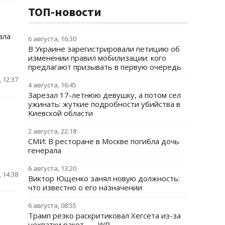
ТОП-новости
ала
6 августа, 16:30
В Украине зарегистрировали петицию об
изменении правил мобилизации: кого
предлагают призывать в первую очередь
 12:37
4 августа, 16:45
Зарезал 17-летнюю девушку, а потом сел
ужинать: жуткие подробности убийства в
Киевской области
2 августа, 22:18
СМИ: В ресторане в Москве погибла дочь
генерала
6 августа, 13:20
 14:38
Виктор Ющенко занял новую должность:
что известно о его назначении
6 августа, 08:55
Трамп резко раскритиковал Хегсета из-за
и
нехватки ракет, — WP