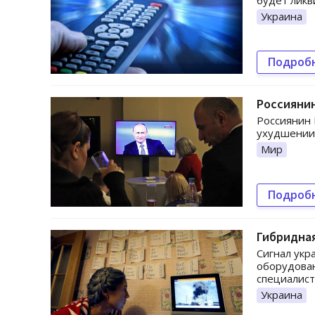
будет ликв
Украина
Подроб
Россиянин
Россиянин 
ухудшении 
Мир
Подроб
Гибридная
Сигнал укр
оборудован
специалист
Украина