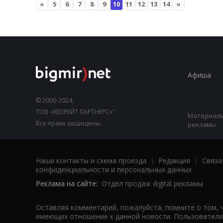
«
5
6
7
8
9
10
11
12
13
14
»
Афиша
© 2000-2024,
ТОВ «КЕПРЕЙТ ПАРТНЕРС»".
Материалы,
Все права защищены.
рекламы.
Наши контакты и схема проезда
|
Редакция
|
Связа
конфиденциальности и персональных данных
Реклама на сайте:
Отдел продаж digital рекламы
Оставляя комментарий, пожалуйста, помните о том, 
имеющих отношение к данной новости. Пользователи,