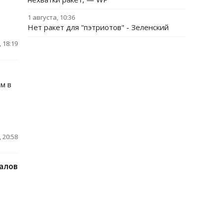
1 августа, 10:36
Нет ракет для "пэтриотов" - Зеленский
 18:19
м в
 20:58
алов