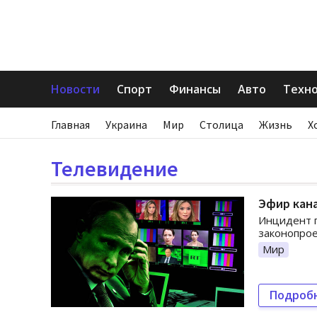
Новости
Спорт
Финансы
Авто
Техн
Главная
Украина
Мир
Столица
Жизнь
Х
Телевидение
Эфир кана
Инцидент п
законопрое
Мир
Подроб