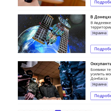
Подроб
В Донецко
В Авдеевке
территори
Украина
Подроб
Оккупант
Боевики те
усилить мо
Донбасса
Украина
Подроб