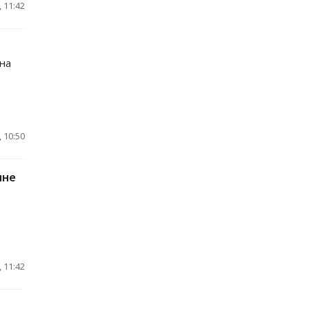
 11:42
 на
 10:50
ине
 11:42