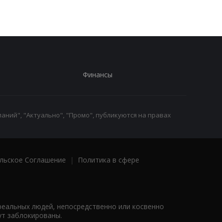
Финансы
аний", "Актуально", "Промо", публикуются на правах
льское Соглашение
|
Политика в сфере
реальных людей, непосредственно или косвенно
ут заблокированы.