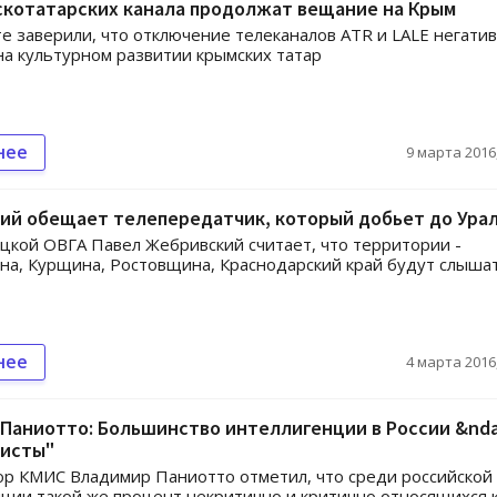
скотатарских канала продолжат вещание на Крым
е заверили, что отключение телеканалов ATR и LALE негати
на культурном развитии крымских татар
нее
9 марта 2016,
ий обещает телепередатчик, который добьет до Ура
цкой ОВГА Павел Жебривский считает, что территории -
а, Курщина, Ростовщина, Краснодарский край будут слыша
нее
4 марта 2016,
Паниотто: Большинство интеллигенции в России &nda
исты"
р КМИС Владимир Паниотто отметил, что среди российской
ции такой же процент некритично и критично относящихся 