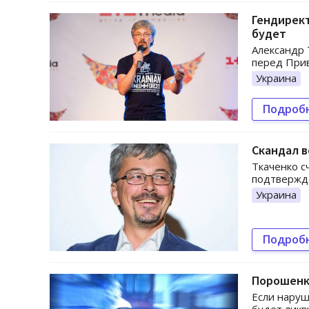
Гендирект
будет
Александр 
перед Прив
Украина
Подроб
Скандал в
Ткаченко с
подтвержда
Украина
Подроб
Порошенк
Если наруш