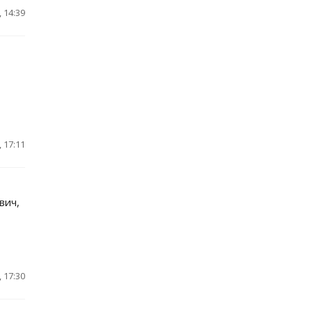
 14:39
 17:11
вич,
 17:30