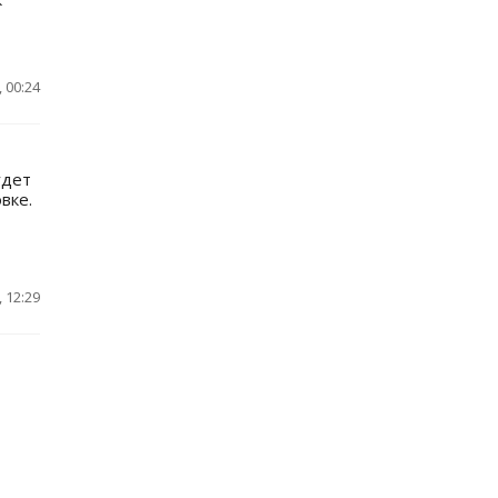
 00:24
удет
вке.
 12:29