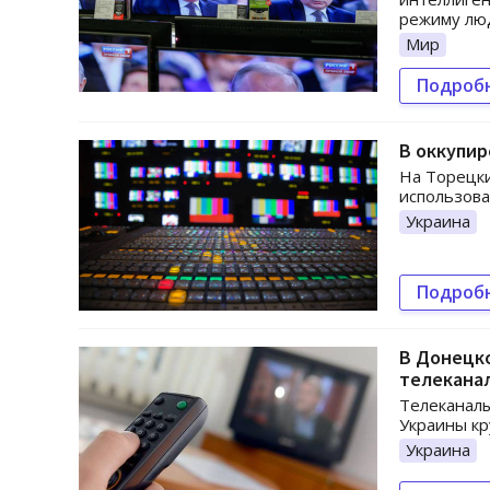
режиму люд
Мир
Подроб
В оккупир
На Торецки
использова
Украина
Подроб
В Донецк
телекана
Телеканалы
Украины кр
Украина