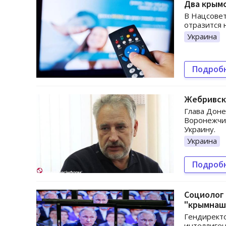
Два крым
В Нацсовет
отразится 
Украина
Подроб
Жебривск
Глава Доне
Воронежчин
Украину.
Украина
Подроб
Социолог 
"крымнаш
Гендиректо
интеллиген