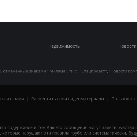
Недвижимость
Новости
 отмеченные знаками "Реклама", "PR", "Спецпроект", "Новости комп
ться с нами
|
Разместить свои видеоматериалы
|
Пользовате
что содержание и тон Вашего сообщения могут задеть чувства 
 которые нарушают эти правила грубо или систематически, буд