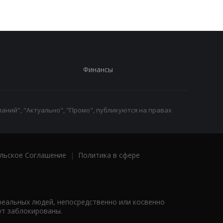
Финансы
аний", "Актуально", "Промо", публикуются на правах
льское Соглашение
|
Политика в сфере
реальных людей, непосредственно или косвенно
ут заблокированы.