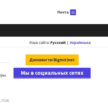
Почта
Искать
Язык сайта:
Русский
|
Українська
Допомогти Bigmir)net
Мы в социальных сетях
уры.
 17:26