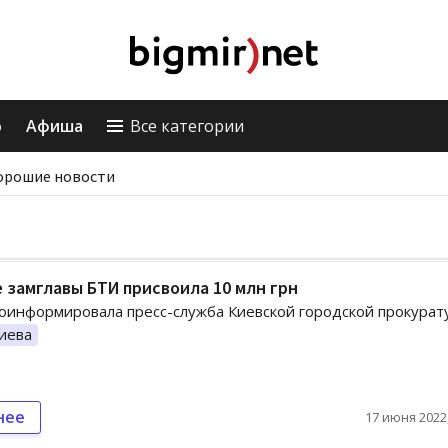
о
Афиша
Все категории
орошие новости
 замглавы БТИ присвоила 10 млн грн
оинформировала пресс-служба Киевской городской прокурат
иева
нее
17 июня 2022,