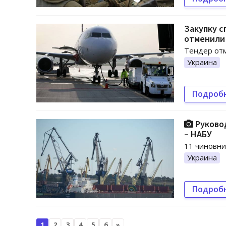
Закупку с
отменили
Тендер отм
Украина
Подроб
Руковод
– НАБУ
11 чиновни
Украина
Подроб
1
2
3
4
5
6
»