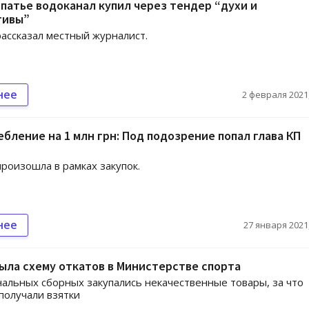
патье водоканал купил через тендер “духи и
тивы”
рассказал местный журналист.
нее
2 февраля 2021,
бление на 1 млн грн: Под подозрение попал глава КП
роизошла в рамках закупок.
нее
27 января 2021,
ыла схему откатов в Министерстве спорта
альных сборных закупались некачественные товары, за что
получали взятки