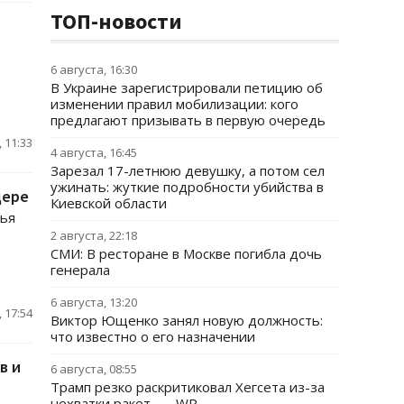
ТОП-новости
6 августа, 16:30
В Украине зарегистрировали петицию об
изменении правил мобилизации: кого
предлагают призывать в первую очередь
 11:33
4 августа, 16:45
Зарезал 17-летнюю девушку, а потом сел
ужинать: жуткие подробности убийства в
дере
Киевской области
лья
2 августа, 22:18
СМИ: В ресторане в Москве погибла дочь
генерала
6 августа, 13:20
 17:54
Виктор Ющенко занял новую должность:
что известно о его назначении
в и
6 августа, 08:55
Трамп резко раскритиковал Хегсета из-за
нехватки ракет, — WP