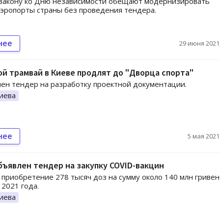
 закону ко Дню независимости обещают модернизировать
эропорты страны без проведения тендера.
нее
29 июня 2021,
й трамвай в Киеве продлят до "Дворца спорта"
ен тендер на разработку проектной документации.
иева
нее
5 мая 2021,
бъявлен тендер на закупку COVID-вакцин
приобретение 278 тысяч доз на сумму около 140 млн гривен
 2021 года.
иева