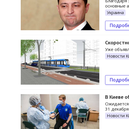
Благодаря
основные а
Украина
Подроб
Скоростно
Уже объявл
Новости К
Подроб
В Киеве о
Ожидается 
31 декабря
Новости К