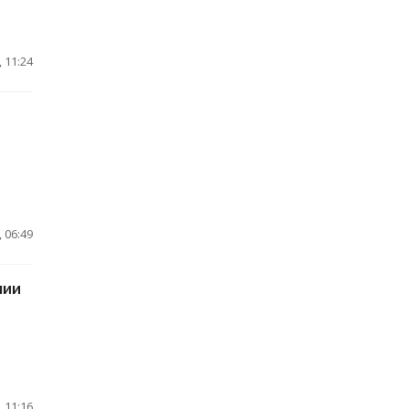
 11:24
 06:49
мии
 11:16