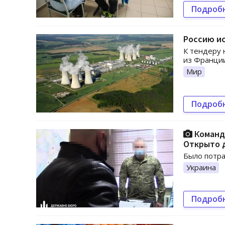
Подроб
Россию ис
К тендеру 
из Франци
Мир
Подроб
Командо
Открыто 
Было потра
Украина
Подроб