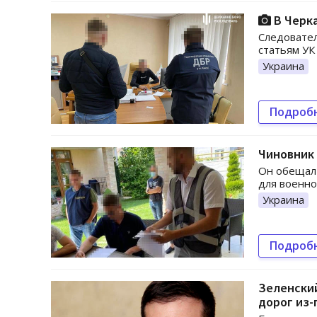
В Черка
Следовател
статьям УК
Украина
Подроб
Чиновник 
Он обещал 
для военн
Украина
Подроб
Зеленский
дорог из-