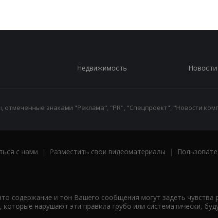
Недвижимость
Новости
 отмеченные знаками "Реклама", "PR", "Спецпроект", "Новости комп
ться с нами
|
Разместить свои видеоматериалы
|
Пользовате
что содержание и тон Вашего сообщения могут задеть чувства 
 которые нарушают эти правила грубо или систематически, буд