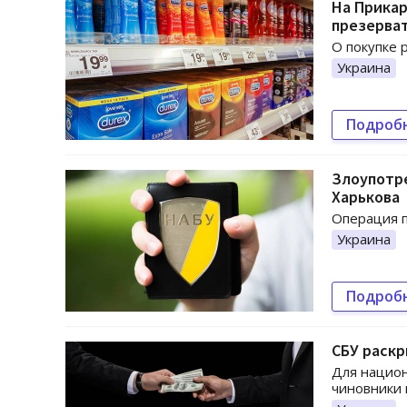
На Прикар
презерва
О покупке 
Украина
Подроб
Злоупотре
Харькова
Операция п
Украина
Подроб
СБУ раскр
Для национ
чиновники 