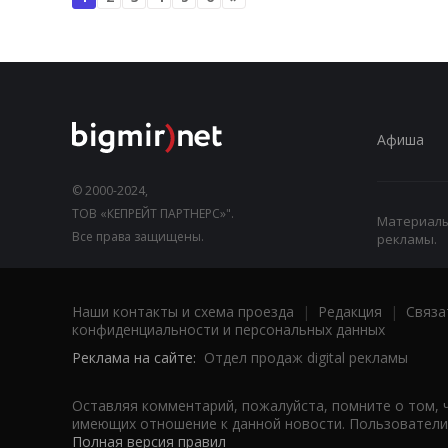
Афиша
© 2000-2024,
ТОВ «КЕПРЕЙТ ПАРТНЕРС»".
Материалы,
Все права защищены.
рекламы.
Наши контакты и схема проезда
|
Редакция
|
Связа
конфиденциальности и персональных данных
Реклама на сайте:
Отдел продаж digital рекламы
Оставляя комментарий, пожалуйста, помните о том, 
имеющих отношение к данной новости. Пользователи,
Полная версия правил