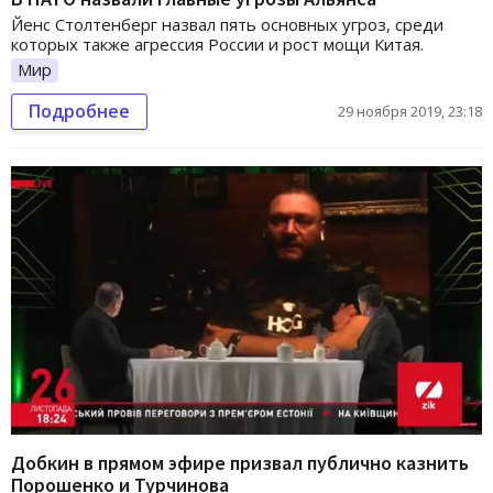
Йенс Столтенберг назвал пять основных угроз, среди
которых также агрессия России и рост мощи Китая.
Мир
Подробнее
29 ноября 2019, 23:18
Добкин в прямом эфире призвал публично казнить
Порошенко и Турчинова