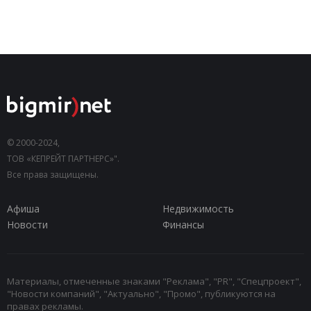
© 2000-2024,
ТОВ «КЕПРЕЙТ ПАРТНЕРС»".
Все права защищены.
Афиша
Недвижимость
Новости
Финансы
Материалы, отмеченные знаками "Реклама", "PR", "Спецпроект",
"Новости компаний", "Актуально", "Промо", публикуются на
правах рекламы.