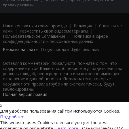
правах рекламы.
Наши контакты и схема проезда
|
Редакция
|
Связаться с
нами
|
Разместить свои видеоматериалы
|
Пользовательское Соглашение
|
Политика в сфере
конфиденциальности и персональных данных
Реклама на сайте:
Отдел продаж digital рекламы
Оставляя комментарий, пожалуйста, помните о том, что
содержание и тон Вашего сообщения могут задеть чувства
реальных людей, непосредственно или косвенно имеющих
отношение к данной новости. Пользователи, которые
нарушают эти правила грубо или систематически, будут
заблокированы.
Полная версия правил
x
Для удобства пользования сайтом используются Cookies.
Подробнее...
This website uses Cookies to ensure you get the best
experience on our website.
Learn more...
Ознакомлен(а) / OK