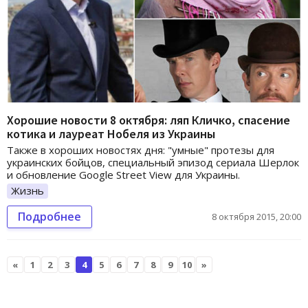
Хорошие новости 8 октября: ляп Кличко, спасение
котика и лауреат Нобеля из Украины
Также в хороших новостях дня: "умные" протезы для
украинских бойцов, специальный эпизод сериала Шерлок
и обновление Google Street View для Украины.
Жизнь
Подробнее
8 октября 2015, 20:00
«
1
2
3
4
5
6
7
8
9
10
»