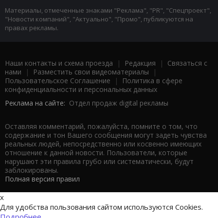
Материалы, отмеченные знаками "Реклама", "PR", "Спецпроект",
"Новости компаний", "Актуально", "Промо", публикуются на
правах рекламы.
Наши контакты и схема проезда
|
Редакция
|
Связаться с
нами
|
Разместить свои видеоматериалы
|
Пользовательское Соглашение
|
Политика в сфере
конфиденциальности и персональных данных
Реклама на сайте:
Отдел продаж digital рекламы
Оставляя комментарий, пожалуйста, помните о том, что
содержание и тон Вашего сообщения могут задеть чувства
реальных людей, непосредственно или косвенно имеющих
отношение к данной новости. Пользователи, которые
нарушают эти правила грубо или систематически, будут
заблокированы.
Полная версия правил
x
Для удобства пользования сайтом используются Cookies.
Подробнее...