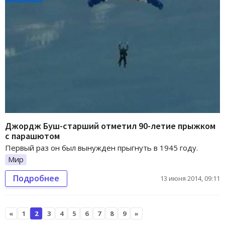
Джордж Буш-старший отметил 90-летие прыжком
с парашютом
Первый раз он был вынужден прыгнуть в 1945 году.
Мир
Подробнее
13 июня 2014, 09:11
«
1
2
3
4
5
6
7
8
9
»