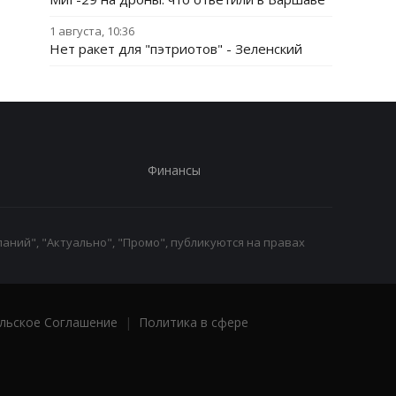
1 августа, 10:36
Нет ракет для "пэтриотов" - Зеленский
Финансы
аний", "Актуально", "Промо", публикуются на правах
льское Соглашение
|
Политика в сфере