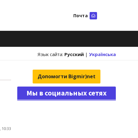
Почта
Искать
Язык сайта:
Русский
|
Українська
Допомогти Bigmir)net
Мы в социальных сетях
 10:33