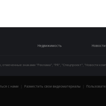
Недвижимость
Новости
 отмеченные знаками "Реклама", "PR", "Спецпроект", "Новости комп
ться с нами
|
Разместить свои видеоматериалы
|
Пользовате