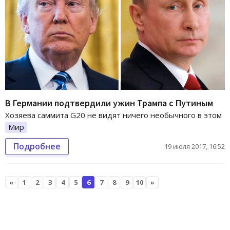
В Германии подтвердили ужин Трампа с Путиным
Хозяева саммита G20 не видят ничего необычного в этом
Мир
Подробнее
19 июля 2017, 16:52
«
1
2
3
4
5
6
7
8
9
10
»