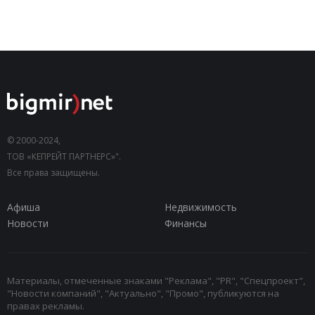
© 2000-2024,
ТОВ «КЕПРЕЙТ ПАРТНЕРС»".
Все права защищены.
Афиша
Недвижимость
Новости
Финансы
Материалы, отмеченные знаками "Реклама", "PR", "Спецпроект",
"Новости компаний", "Актуально", "Промо", публикуются на
правах рекламы.