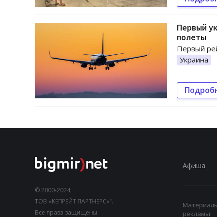
Первый ук
полеты
Первый рей
Украина
Подроб
Афиша
© 2000-2024,
ТОВ «КЕПРЕЙТ ПАРТНЕРС»".
Материалы,
Все права защищены.
рекламы.