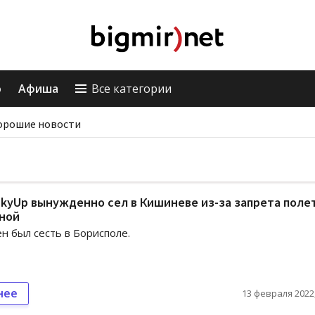
о
Афиша
Все категории
орошие новости
kyUp вынужденно сел в Кишиневе из-за запрета поле
иной
н был сесть в Борисполе.
нее
13 февраля 2022,