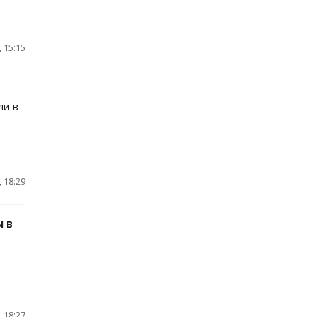
 15:15
ли в
 18:29
ы в
 18:27