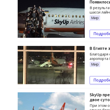
Появилось
В результа
шасси лайн
Мир
Подроб
В Египте 
Благодаря 
аэропорта 
Мир
Подроб
SkyUp пре
двое суто
При этом о
случае бро