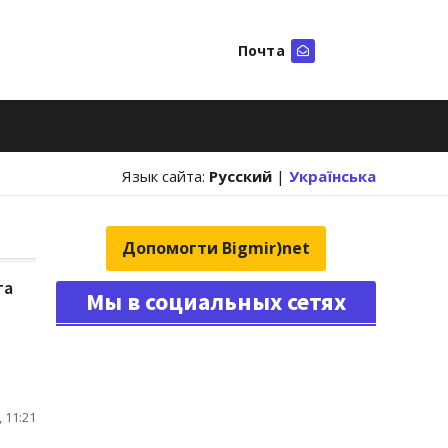
Почта
Искать
Язык сайта:
Русский
|
Українська
Допомогти Bigmir)net
та
Мы в социальных сетях
 11:21