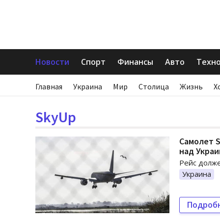
Новости
Спорт
Финансы
Авто
Техн
Главная
Украина
Мир
Столица
Жизнь
Х
SkyUp
Самолет S
над Укра
Рейс долже
Украина
Подроб