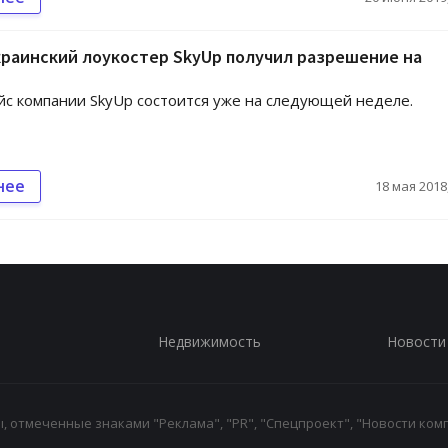
раинский лоукостер SkyUp получил разрешение на
с компании SkyUp состоится уже на следующей неделе.
нее
18 мая 2018,
Недвижимость
Новости
 отмеченные знаками "Реклама", "PR", "Спецпроект", "Новости комп