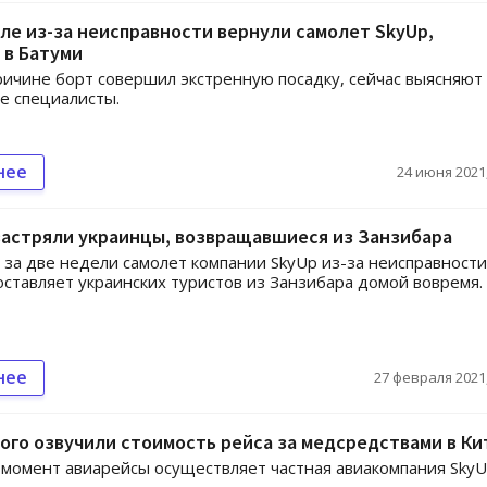
ле из-за неисправности вернули самолет SkyUp,
 в Батуми
ричине борт совершил экстренную посадку, сейчас выясняют
е специалисты.
нее
24 июня 2021,
застряли украинцы, возвращавшиеся из Занзибара
 за две недели самолет компании SkyUp из-за неисправности
оставляет украинских туристов из Занзибара домой вовремя.
нее
27 февраля 2021,
ого озвучили стоимость рейса за медсредствами в Ки
момент авиарейсы осуществляет частная авиакомпания SkyU