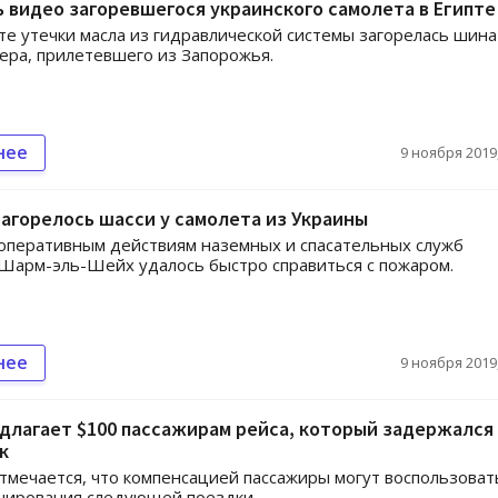
 видео загоревшегося украинского самолета в Египте
те утечки масла из гидравлической системы загорелась шина
ера, прилетевшего из Запорожья.
нее
9 ноября 2019,
загорелось шасси у самолета из Украины
оперативным действиям наземных и спасательных служб
Шарм-эль-Шейх удалось быстро справиться с пожаром.
нее
9 ноября 2019,
длагает $100 пассажирам рейса, который задержался
к
тмечается, что компенсацией пассажиры могут воспользоват
нирования следующей поездки.