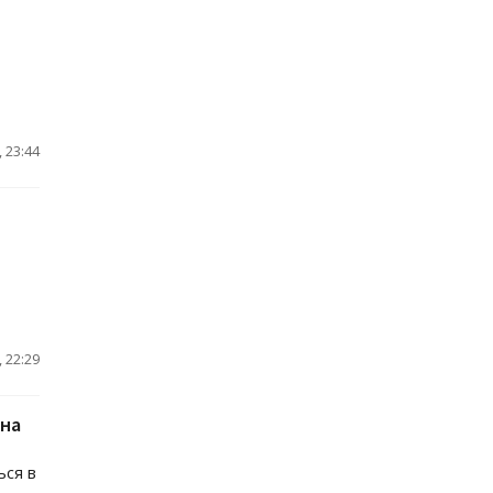
 23:44
 22:29
 на
ься в