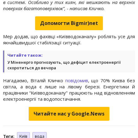
в системі. Особливо у тих киян, які мешкають на верхніх
поверхах багатоповерхівок”, - написав Кличко.
Допомогти Bigmir)net
Мер додав, що фахівці «Київводоканалу» роблять усе для
якнайшвидшої стабілізації ситуації.
Читайте також:
У Міненерго прогнозують, що дефіцит електроенергії
скоротиться до вечора
Нагадаємо, Віталій Кличко
повідомив
, що 70% Києва без
світла, а вода є лише на лівому березі. Енергетики й
працівники “Київводоканалу” працюють над відновленням
електроенергії та водопостачання.
Читайте нас у Google.News
Теги:
Київ
вода