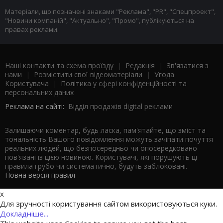
Матеріали, що позначені знаками "Реклама", "PR", "Спецпроект",
"Новини компаній", "Актуально", "Промо", публікуються на
правах реклами.
Наші контакти та схема проїзду
|
Редакція
|
Зв'язатися з
нами
|
Розмістити свої відеоматеріали
|
Угода
Користувача
|
Політика у сфері конфіденційності та
персональних даних
Реклама на сайті:
Відділ продажів digital реклами
Залишаючи коментар, будь ласка, пам'ятайте, що зміст та
тональність Вашого повідомлення можуть зачіпати почуття
реальних людей, що безпосередньо чи опосередковано
пов'язані із цією новиною. Користувачі, які порушують ці
правила грубо чи систематично, будуть заблоковані.
Повна версія правил
x
Для зручності користування сайтом використовуються куки.
Докладніше...