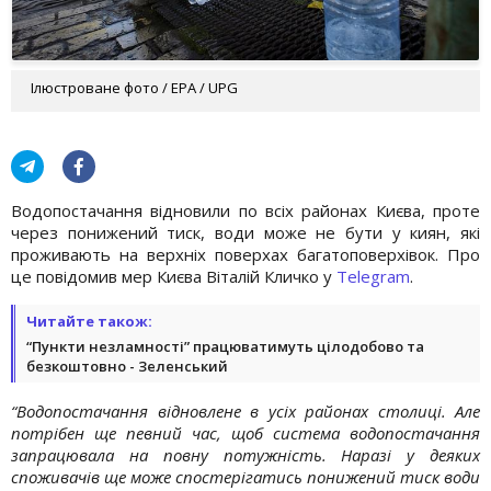
Ілюстроване фото / EPA / UPG
Водопостачання відновили по всіх районах Києва, проте
через понижений тиск, води може не бути у киян, які
проживають на верхніх поверхах багатоповерхівок. Про
це повідомив мер Києва Віталій Кличко у
Telegram
.
Читайте також:
“Пункти незламності” працюватимуть цілодобово та
безкоштовно - Зеленський
“Водопостачання відновлене в усіх районах столиці. Але
потрібен ще певний час, щоб система водопостачання
запрацювала на повну потужність. Наразі у деяких
споживачів ще може спостерігатись понижений тиск води