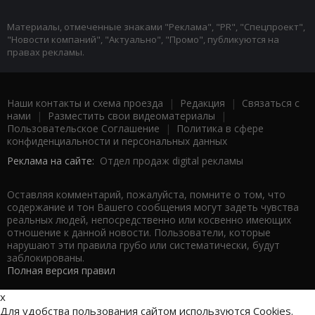
Материалы, отмеченные знаками "Реклама", "PR", "Спецпроект",
"Новости компаний", "Актуально", "Промо", публикуются на
правах рекламы.
Наши контакты и схема проезда
|
Редакция
|
Связаться с
нами
|
Разместить свои видеоматериалы
|
Пользовательское Соглашение
|
Политика в сфере
конфиденциальности и персональных данных
Реклама на сайте:
Отдел продаж digital рекламы
Оставляя комментарий, пожалуйста, помните о том, что
содержание и тон Вашего сообщения могут задеть чувства
реальных людей, непосредственно или косвенно имеющих
отношение к данной новости. Пользователи, которые
нарушают эти правила грубо или систематически, будут
заблокированы.
Полная версия правил
x
Для удобства пользования сайтом используются Cookies.