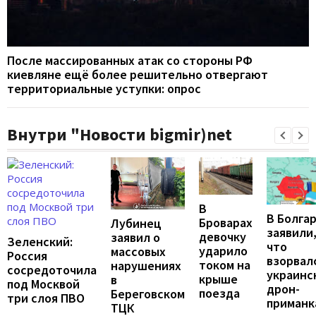
После массированных атак со стороны РФ
киевляне ещё более решительно отвергают
территориальные уступки: опрос
Внутри "Новости bigmir)net
В
В Болга
Броварах
Лубинец
заявили
девочку
заявил о
Зеленский:
что
ударило
массовых
Россия
взорвал
током на
нарушениях
сосредоточила
украинс
крыше
в
под Москвой
дрон-
поезда
Береговском
три слоя ПВО
приманк
ТЦК