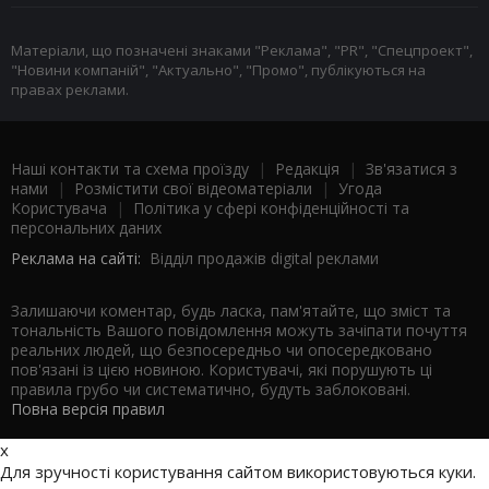
Матеріали, що позначені знаками "Реклама", "PR", "Спецпроект",
"Новини компаній", "Актуально", "Промо", публікуються на
правах реклами.
Наші контакти та схема проїзду
|
Редакція
|
Зв'язатися з
нами
|
Розмістити свої відеоматеріали
|
Угода
Користувача
|
Політика у сфері конфіденційності та
персональних даних
Реклама на сайті:
Відділ продажів digital реклами
Залишаючи коментар, будь ласка, пам'ятайте, що зміст та
тональність Вашого повідомлення можуть зачіпати почуття
реальних людей, що безпосередньо чи опосередковано
пов'язані із цією новиною. Користувачі, які порушують ці
правила грубо чи систематично, будуть заблоковані.
Повна версія правил
x
Для зручності користування сайтом використовуються куки.