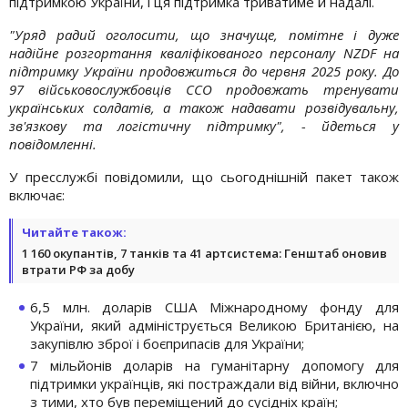
підтримкою України, і ця підтримка триватиме й надалі.
"Уряд радий оголосити, що значуще, помітне і дуже
надійне розгортання кваліфікованого персоналу NZDF на
підтримку України продовжиться до червня 2025 року. До
97 військовослужбовців ССО продовжать тренувати
українських солдатів, а також надавати розвідувальну,
зв'язкову та логістичну підтримку", - йдеться у
повідомленні.
У пресслужбі повідомили, що сьогоднішній пакет також
включає:
Читайте також:
1 160 окупантів, 7 танків та 41 артсистема: Генштаб оновив
втрати РФ за добу
6,5 млн. доларів США Міжнародному фонду для
України, який адмініструється Великою Британією, на
закупівлю зброї і боєприпасів для України;
7 мільйонів доларів на гуманітарну допомогу для
підтримки українців, які постраждали від війни, включно
з тими, хто був переміщений до сусідніх країн;