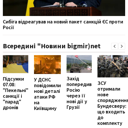
Сибіга відреагував на новий пакет санкцій ЄС проти
Росії
Всередині "Новини bigmir)net
Захід
Підсумки
У ДСНС
ЗСУ
попередив
07.08:
повідомили
отримали
Росію
"Пекельні"
нові деталі
нове
через її
санкції і
атаки РФ
спорядженн
нові дії у
"парад"
на
Бундесверу:
Грузії
дронів
Київщину
що входить
до
комплекту