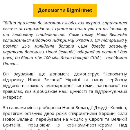
Допомогти Bigmir)net
"Війна призвела до жахливих людських жертв, спричинила
величезні страждання і суттєво вплинула на регіональну
та глобальну стабільність. Саме тому Нова Зеландія
залишається відданою підтримці України. Ця підтримка у
розмірі 25,9 мільйонів доларів США доведе загальну
вартість допомоги Нової Зеландії, обіцяної за останні два
роки, до більш ніж 100 мільйонів доларів США”, - повідомив
Пітерс.
Він зауважив, що допомога демонструє “непохитну
підтримку Нової Зеландії Україні та нашу серйозну
відданість захисту міжнародної системи, заснованої на
правилах, яка відображає наші цінності та підтримує наші
інтереси”.
За словами міністр оборони Нової Зеландії Джудіт Коллінз,
протягом останніх двох років співробітники Збройні сили
Нової Зеландії перебували на місцях у Європі та Великій
Британії, працюючи з країнами-партнерами над