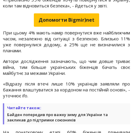
коли там відновиться безпека», - йдеться у звіті.
Допомогти Bigmir)net
При цьому 4% мають намір повернутися вже найближчим
часом, незалежно від ситуації з безпекою. Близько 11%
уже повернулися додому, а 25% ще не визначилися з
планами.
Автори дослідження зазначають, що чим довше триває
війна, тим більше українських біженців бачать своє
майбутнє за межами України.
«Відразу після втечі лише 10% українців заявляли про
бажання влаштуватися за кордоном на постійній основі», -
уточнює ifo.
Читайте також:
Байден попередив про важку зиму для України та
закликав до підтримки союзників
На початковому етапі 60% біженців планували