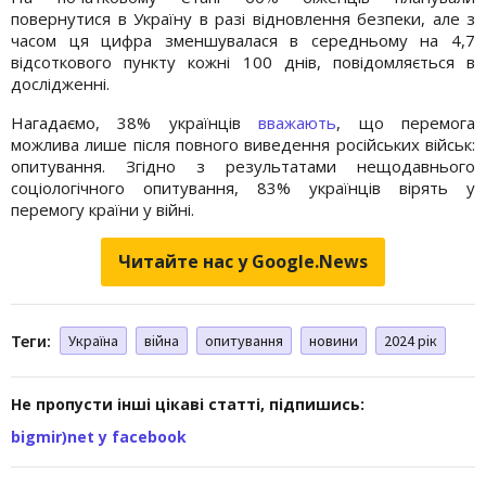
повернутися в Україну в разі відновлення безпеки, але з
часом ця цифра зменшувалася в середньому на 4,7
відсоткового пункту кожні 100 днів, повідомляється в
дослідженні.
Нагадаємо, 38% українців
вважають
, що перемога
можлива лише після повного виведення російських військ:
опитування. Згідно з результатами нещодавнього
соціологічного опитування, 83% українців вірять у
перемогу країни у війні.
Читайте нас у Google.News
Теги:
Україна
війна
опитування
новини
2024 рік
Не пропусти інші цікаві статті, підпишись:
bigmir)net у facebook