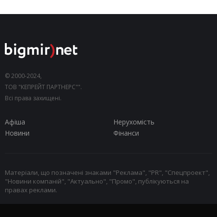
© 2000-2024,
ТОВ "КЕПРЕЙТ ПАРТНЕРС"".
Всі права захищені.
Афіша
Нерухомість
Новини
Фінанси
Матеріали, що позначені знаками "Реклама", "PR", "Спецпроект",
"Новини компаній", "Актуально", "Промо", публікуються на
правах реклами.