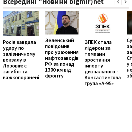
Всередині "Новини bigmir)net
Зеленський
С
Росія завдала
ЗПЕК стала
повідомив
з
удару по
лідером за
про ураження
за
залізничному
темпами
нафтозаводів
С
вокзалу в
зростання
РФ за понад
у 
Лозовій: є
імпорту
1300 км від
н
загиблі та
дизпального -
фронту
з
важкопоранені
Консалтингова
група «А-95»