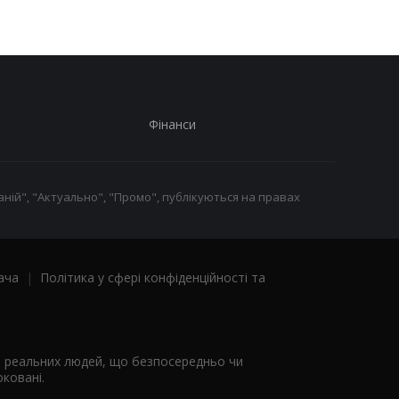
Фінанси
ній", "Актуально", "Промо", публікуються на правах
ача
|
Політика у сфері конфіденційності та
я реальних людей, що безпосередньо чи
ковані.