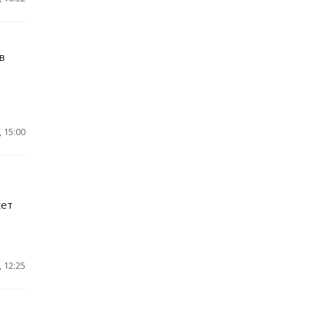
в
 15:00
кет
 12:25