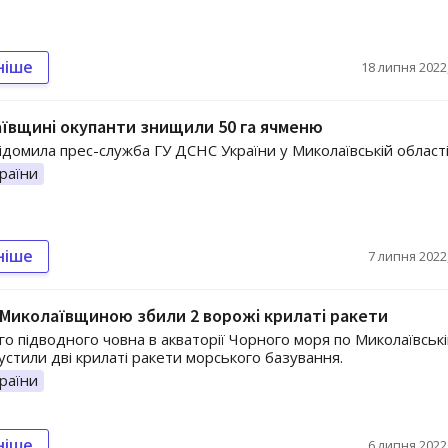
ніше
18 липня 2022,
ївщині окупанти знищили 50 га ячменю
ідомила прес-служба ГУ ДСНС України у Миколаївській області
раїни
ніше
7 липня 2022,
 Миколаївщиною збили 2 ворожі крилаті ракети
го підводного човна в акваторії Чорного моря по Миколаївськ
устили дві крилаті ракети морського базування.
раїни
ніше
6 липня 2022,