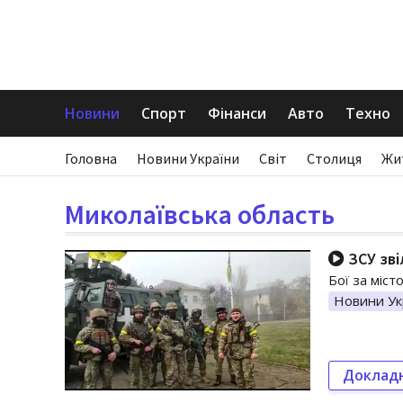
Новини
Спорт
Фінанси
Авто
Техно
Головна
Новини України
Світ
Столиця
Жи
Миколаївська область
ЗСУ зві
Бої за міст
Новини Ук
Доклад