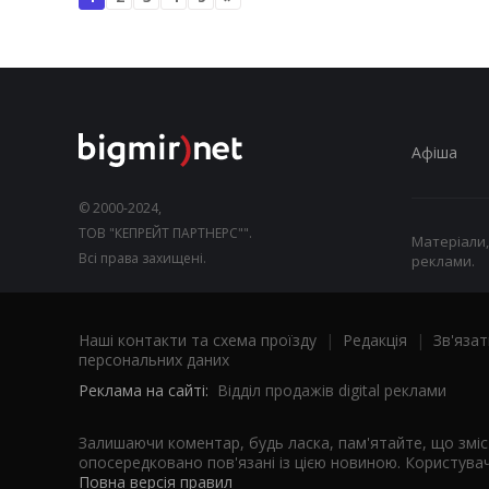
Афіша
© 2000-2024,
ТОВ "КЕПРЕЙТ ПАРТНЕРС"".
Матеріали,
Всі права захищені.
реклами.
Наші контакти та схема проїзду
|
Редакція
|
Зв'язат
персональних даних
Реклама на сайті:
Відділ продажів digital реклами
Залишаючи коментар, будь ласка, пам'ятайте, що змі
опосередковано пов'язані із цією новиною. Користувач
Повна версія правил