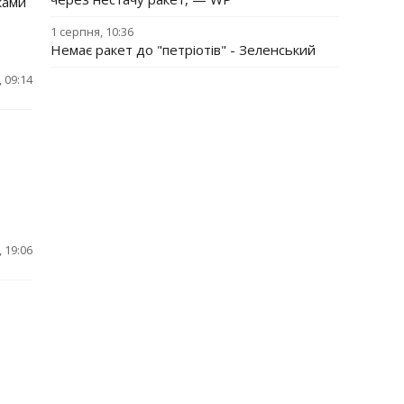
ками
1 серпня, 10:36
Немає ракет до "петріотів" - Зеленський
 09:14
 19:06