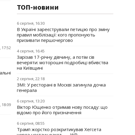
ТОП-новини
6 серпня, 16:30
В Україні зареєстрували петицію про зміну
правил мобілізації: кого пропонують
призивати першочергово
 17:52
4 серпня, 16:45
Зарізав 17-річну дівчину, а потім сів
вечеряти: моторошні подробиці вбивства
на Київщині
альні
2 серпня, 22:18
ЗМІ: У ресторані в Москві загинула дочка
генерала
6 серпня, 13:20
 18:09
Віктор Ющенко отримав нову посаду: що
відомо про його призначення
6 серпня, 08:55
Трамп жорстко розкритикував Хегсета
через нестачу ракет, — WP