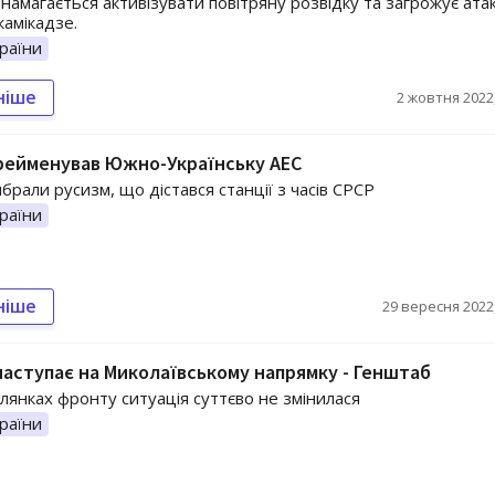
намагається активізувати повітряну розвідку та загрожує ата
камікадзе.
раїни
ніше
2 жовтня 2022,
рейменував Южно-Українську АЕС
брали русизм, що дістався станції з часів СРСР
раїни
ніше
29 вересня 2022,
наступає на Миколаївському напрямку - Генштаб
ілянках фронту ситуація суттєво не змінилася
раїни