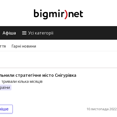
Афіша
Усі категорії
ття
Гарні новини
льнили стратегічне місто Снігурівка
о тривали кілька місяців
раїни
ніше
10 листопада 2022,