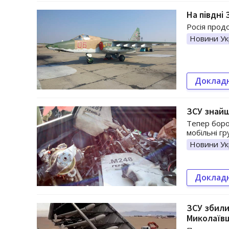
На півдні
Росія прод
Новини Ук
Доклад
ЗСУ знайш
Тепер боро
мобільні гр
Новини Ук
Доклад
ЗСУ збили
Миколаїв