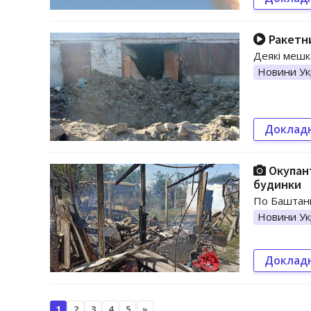
Ракетни
Деякі мешк
Новини Ук
Доклад
Окупант
будинки
По Баштанц
Новини Ук
Доклад
1
2
3
4
5
»