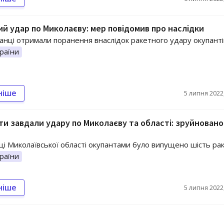
й удар по Миколаєву: мер повідомив про наслідки
анці отримали поранення внаслідок ракетного удару окупанті
раїни
ніше
5 липня 2022,
и завдали удару по Миколаєву та області: зруйновано
і Миколаївської області окупантами було випущено шість ра
раїни
ніше
5 липня 2022,