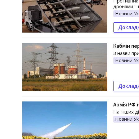
Противник 
дронами – 
Новини Ук
Доклад
Кабмін пе
З назви при
Новини Ук
Доклад
Армія РФ 
На інших д
Новини Ук