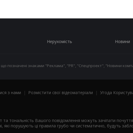
Нерухомість
Новини
 що позначені знаками "Реклама", "PR", "Спецпроект", "Новини компа
ися з нами
|
Розмістити свої відеоматеріали
|
Угода Користув
ст та тональність Вашого повідомлення можуть зачіпати почутт
і, які порушують ці правила грубо чи систематично, будуть забло