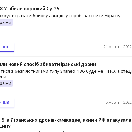
 ЗСУ збили ворожий Су-25
овжує втрачати бойову авіацію у спробі захопити Україну
раїни
ніше
21 жовтня 2022,
ли новий спосіб збивати іранські дрони
тися з безпілотниками типу Shahed-136 буде не ППО, а спеці
упи
раїни
ніше
5 жовтня 2022,
 5 із 7 іранських дронів-камікадзе, якими РФ атакувала
щину