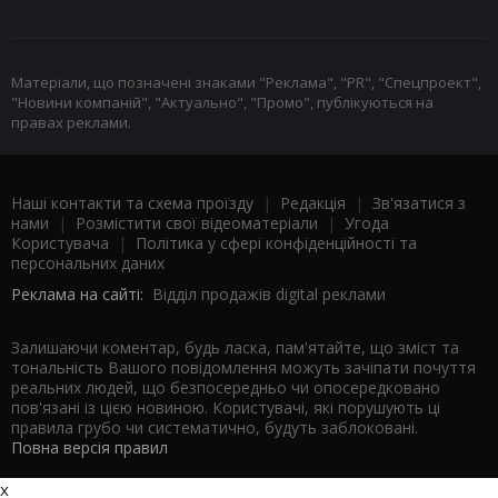
Матеріали, що позначені знаками "Реклама", "PR", "Спецпроект",
"Новини компаній", "Актуально", "Промо", публікуються на
правах реклами.
Наші контакти та схема проїзду
|
Редакція
|
Зв'язатися з
нами
|
Розмістити свої відеоматеріали
|
Угода
Користувача
|
Політика у сфері конфіденційності та
персональних даних
Реклама на сайті:
Відділ продажів digital реклами
Залишаючи коментар, будь ласка, пам'ятайте, що зміст та
тональність Вашого повідомлення можуть зачіпати почуття
реальних людей, що безпосередньо чи опосередковано
пов'язані із цією новиною. Користувачі, які порушують ці
правила грубо чи систематично, будуть заблоковані.
Повна версія правил
x