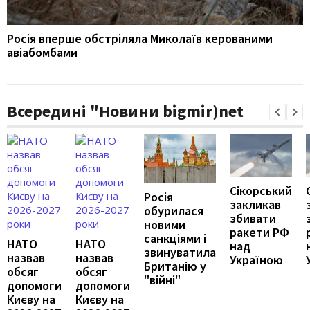
Росія вперше обстріляла Миколаїв керованими
авіабомбами
Всередині "Новини bigmir)net
Сікорський
Росія
закликав
обурилася
збивати
новими
ракети РФ
санкціями і
НАТО
НАТО
над
звинуватила
назвав
назвав
Україною
Британію у
обсяг
обсяг
"війні"
допомоги
допомоги
Києву на
Києву на