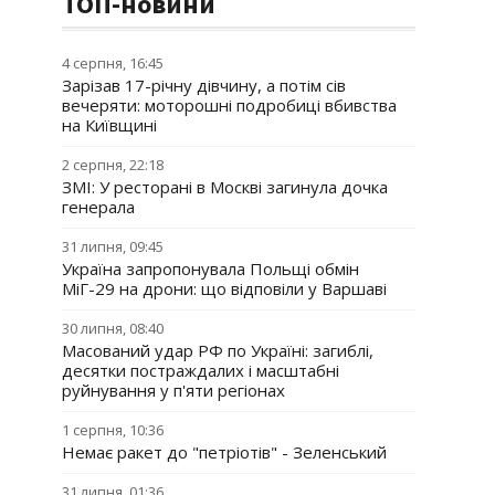
ТОП-новини
4 серпня, 16:45
Зарізав 17-річну дівчину, а потім сів
вечеряти: моторошні подробиці вбивства
на Київщині
2 серпня, 22:18
ЗМІ: У ресторані в Москві загинула дочка
генерала
31 липня, 09:45
Україна запропонувала Польщі обмін
МіГ-29 на дрони: що відповіли у Варшаві
30 липня, 08:40
Масований удар РФ по Україні: загиблі,
десятки постраждалих і масштабні
руйнування у п'яти регіонах
1 серпня, 10:36
Немає ракет до "петріотів" - Зеленський
31 липня, 01:36