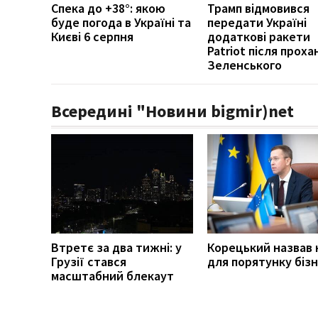
Спека до +38°: якою
Трамп відмовився
буде погода в Україні та
передати Україні
Києві 6 серпня
додаткові ракети
Patriot після проха
Зеленського
Всередині "Новини bigmir)net
Втретє за два тижні: у
Корецький назвав 
Грузії стався
для порятунку біз
масштабний блекаут