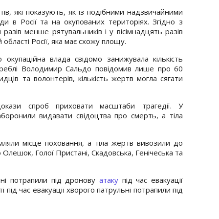
ів, які показують, як із подібними надзвичайними
ди в Росії та на окупованих територіях. Згідно з
 разів менше рятувальників і у вісімнадцять разів
 області Росії, яка має схожу площу.
о окупаційна влада свідомо занижувала кількість
у греблі Володимир Сальдо повідомив лише про 60
идців та волонтерів, кількість жертв могла сягати
докази спроб приховати масштаби трагедії. У
заборонили видавати свідоцтва про смерть, а тіла
мляли місце поховання, а тіла жертв вивозили до
 Олешок, Голої Пристані, Скадовська, Генічеська та
ьні потрапили під дронову
атаку
під час евакуації
ті під час евакуації хворого патрульні потрапили під