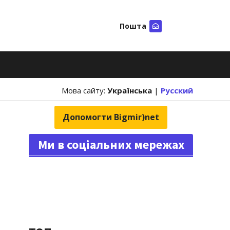
Пошта
Шукати
Мова сайту:
Українська
|
Русский
Допомогти Bigmir)net
Ми в соціальних мережах