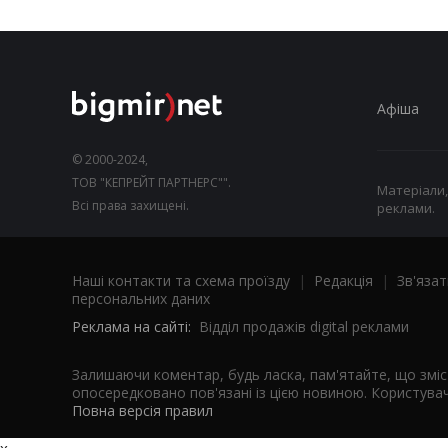
Афіша
© 2000-2024,
ТОВ "КЕПРЕЙТ ПАРТНЕРС"".
Матеріали,
Всі права захищені.
реклами.
Наші контакти та схема проїзду
|
Редакція
|
Зв'язат
персональних даних
Реклама на сайті:
Відділ продажів digital реклами
Залишаючи коментар, будь ласка, пам'ятайте, що змі
опосередковано пов'язані із цією новиною. Користувач
Повна версія правил
x