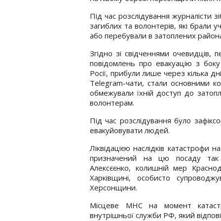
Під час розслідування журналісти з
загиблих та волонтерів, які брали 
або перебували в затоплених район
Згідно зі свідченнями очевидців, 
повідомлень про евакуацію з боку 
Росії, прибули лише через кілька дні
Telegram-чати, стали основними коо
обмежували їхній доступ до затопл
волонтерам.
Під час розслідування було зафікс
евакуйовувати людей.
Ліквідацією наслідків катастрофи н
призначений на цю посаду так 
Алексєєнко, колишній мер Краснода
Харківщині, особисто супроводжу
Херсонщини.
Місцеве МНС на момент катастр
внутрішньої служби РФ, який відповід