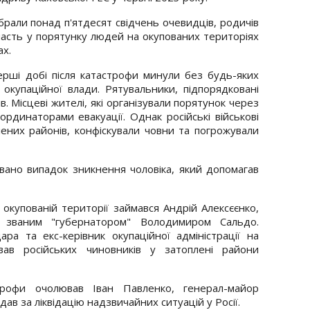
ібрали понад п'ятдесят свідчень очевидців, родичів
участь у порятунку людей на окупованих територіях
ах.
перші добі після катастрофи минули без будь-яких
окупаційної влади. Рятувальники, підпорядковані
в. Місцеві жителі, які організували порятунок через
рдинаторами евакуації. Однак російські військові
ених районів, конфіскували човни та погрожували
овано випадок зникнення чоловіка, який допомагав
а окупованій території займався Андрій Алексєєнко,
званим "губернатором" Володимиром Сальдо.
ра та екс-керівник окупаційної адміністрації на
вав російських чиновників у затоплені райони
офи очолював Іван Павленко, генерал-майор
ав за ліквідацію надзвичайних ситуацій у Росії.