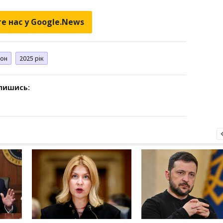
е нас у Google.News
он
2025 рік
дпишись: