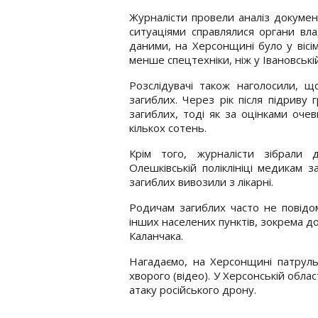
Журналісти провели аналіз документ
ситуаціями справлялися органи вла
даними, на Херсонщині було у вісім
менше спецтехніки, ніж у Івановській
Розслідувачі також наголосили, щ
загиблих. Через рік після підрив
загиблих, тоді як за оцінками очев
кількох сотень.
Крім того, журналісти зібрали 
Олешківській поліклініці медикам 
загиблих вивозили з лікарні.
Родичам загиблих часто не повідо
інших населених пунктів, зокрема до
Каланчака.
Нагадаємо, на Херсонщині патрул
хворого (відео). У Херсонській облас
атаку російського дрону.