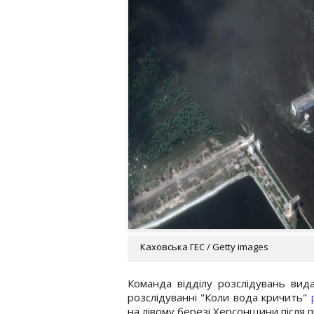
Каховська ГЕС / Getty images
Команда відділу розслідувань вид
розслідуванні "Коли вода кричить"
на лівому березі Херсонщини після п