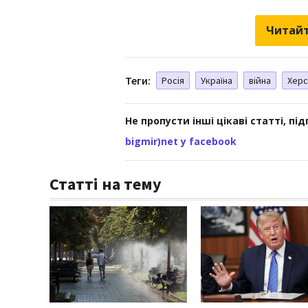
Читайт
Теги:
Росія
Україна
війна
Херс
Не пропусти інші цікаві статті, пі
bigmir)net у facebook
Статті на тему