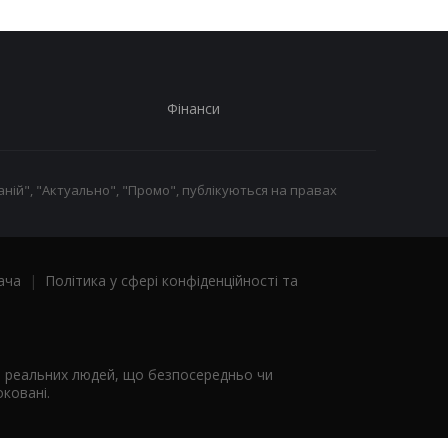
Фінанси
ній", "Актуально", "Промо", публікуються на правах
ача
|
Політика у сфері конфіденційності та
я реальних людей, що безпосередньо чи
ковані.