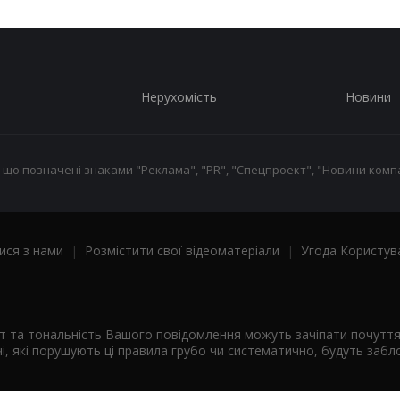
Нерухомість
Новини
 що позначені знаками "Реклама", "PR", "Спецпроект", "Новини компа
ися з нами
|
Розмістити свої відеоматеріали
|
Угода Користув
ст та тональність Вашого повідомлення можуть зачіпати почутт
і, які порушують ці правила грубо чи систематично, будуть забло