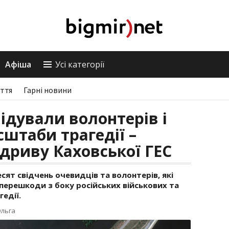
Афіша
Усі категорії
ття
Гарні новини
ідували волонтерів і
штаби трагедії –
ідриву Каховської ГЕС
сят свідчень очевидців та волонтерів, які
перешкоди з боку російських військових та
едії.
Ольга