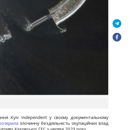
ання Kyiv Independent у своєму документальному
розкрила
злочинну бездіяльність окупаційних влад
ідриву Каховської ГЕС у червні 2023 року.