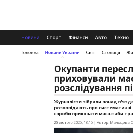
Новини
Спорт
Фінанси
Авто
Техно
Головна
Новини України
Світ
Столиця
Жи
Окупанти пересл
приховували мас
розслідування п
Журналісти зібрали понад п'ятде
розповідають про систематичні 
спроби приховати масштаби траг
28 лютого 2025, 13:15
|
Автор: Мальцева 