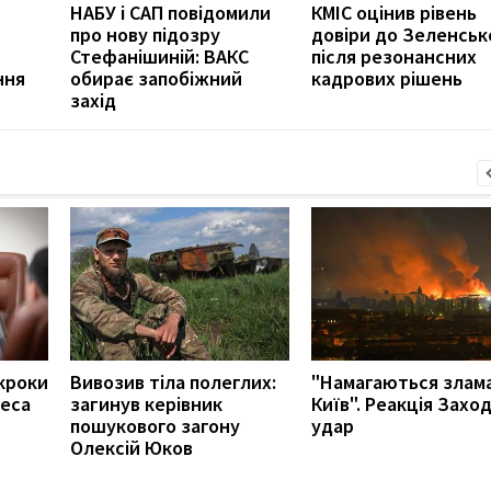
НАБУ і САП повідомили
КМІС оцінив рівень
про нову підозру
довіри до Зеленськ
Стефанішиній: ВАКС
після резонансних
ння
обирає запобіжний
кадрових рішень
захід
кроки
Вивозив тіла полеглих:
"Намагаються злам
неса
загинув керівник
Київ". Реакція Захо
пошукового загону
удар
Олексій Юков