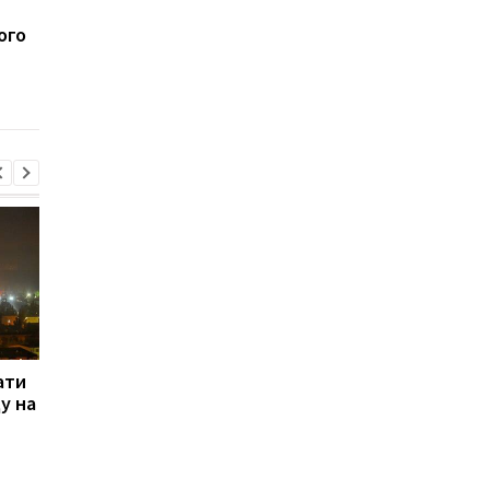
США не зупиняють
ЄС виділив Україні 1,
ого
переговори з Україною
млрд євро з активів
щодо виробництва
Росії: кошти спряму
ракет Patriot попри
на оборону
позицію Трампа
ати
Російські хакери
Київ про рішення Шв
ду на
шпигують через Wi-Fi у
щодо судна: Це
готелях - Microsoft
прецедент