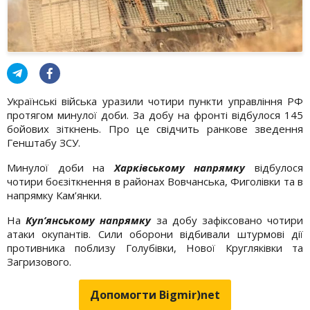
Українські війська уразили чотири пункти управління РФ
протягом минулої доби. За добу на фронті відбулося 145
бойових зіткнень. Про це свідчить ранкове зведення
Генштабу ЗСУ.
Минулої доби на
Харківському напрямку
відбулося
чотири боєзіткнення в районах Вовчанська, Фиголівки та в
напрямку Кам’янки.
На
Куп’янському напрямку
за добу зафіксовано чотири
атаки окупантів. Сили оборони відбивали штурмові дії
противника поблизу Голубівки, Нової Кругляківки та
Загризового.
Допомогти Bigmir)net