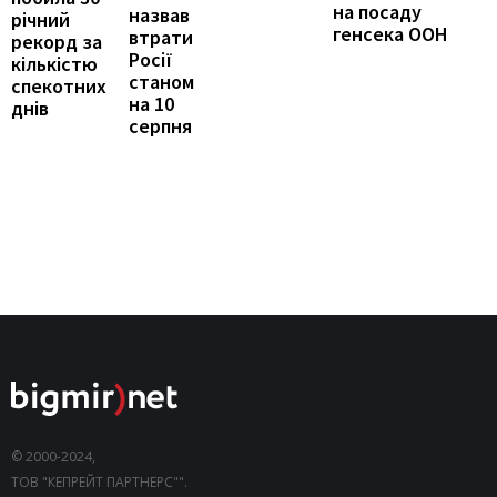
на посаду
назвав
річний
генсека ООН
втрати
рекорд за
Росії
кількістю
станом
спекотних
на 10
днів
серпня
© 2000-2024,
ТОВ "КЕПРЕЙТ ПАРТНЕРС"".