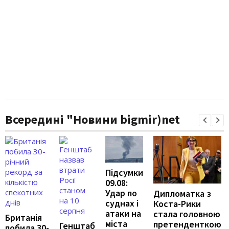
Всередині "Новини bigmir)net
Підсумки
09.08:
Удар по
Дипломатка з
суднах і
Коста-Рики
атаки на
стала головною
Британія
міста
претенденткою
Генштаб
побила 30-