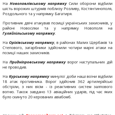
На
Новопавлівському напрямку
Сили оборони відбили
шість ворожих штурмів поблизу Розливу, Костянтинополя,
Роздольного та у напрямку Багатиря.
Противник двічі атакував позиції українських захисників, у
районі Новосілки та у напрямку Новополя на
Гуляйпільському напрямку
.
На
Оріхівському напрямку
, в районах Малих Щербаків та
Степового, загарбники здійснили чотири марні атаки на
позиції наших захисників.
На
Придніпровському напрямку
ворог наступальних дій
не проводив.
На
Курському напрямку
минулої доби наші воїни відбили
18 атак противника. Ворог здійснив 362 артилерійські
обстріли, з них вісім - із реактивних систем залпового
вогню. Також завдано 13 авіаційних ударів, під час яких
було скинуто 20 керованих авіабомб.