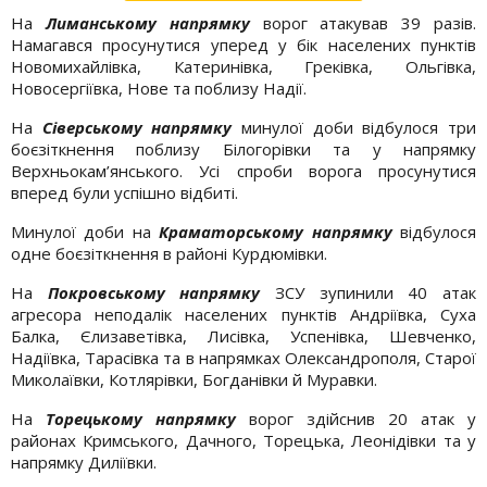
На
Лиманському напрямку
ворог атакував 39 разів.
Намагався просунутися уперед у бік населених пунктів
Новомихайлівка, Катеринівка, Греківка, Ольгівка,
Новосергіївка, Нове та поблизу Надії.
На
Сіверському напрямку
минулої доби відбулося три
боєзіткнення поблизу Білогорівки та у напрямку
Верхньокам’янського. Усі спроби ворога просунутися
вперед були успішно відбиті.
Минулої доби на
Краматорському напрямку
відбулося
одне боєзіткнення в районі Курдюмівки.
На
Покровському напрямку
ЗСУ зупинили 40 атак
агресора неподалік населених пунктів Андріївка, Суха
Балка, Єлизаветівка, Лисівка, Успенівка, Шевченко,
Надіївка, Тарасівка та в напрямках Олександрополя, Старої
Миколаївки, Котлярівки, Богданівки й Муравки.
На
Торецькому напрямку
ворог здійснив 20 атак у
районах Кримського, Дачного, Торецька, Леонідівки та у
напрямку Диліївки.