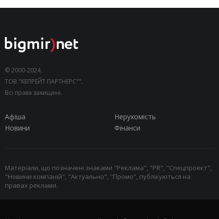
© 2000-2024,
ТОВ "КЕПРЕЙТ ПАРТНЕРС"".
Всі права захищені.
Афіша
Нерухомість
Новини
Фінанси
Матеріали, що позначені знаками "Реклама", "PR", "Спецпроект",
"Новини компаній", "Актуально", "Промо", публікуються на
правах реклами.