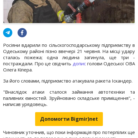
Росіяни вдарили по сільскогосподарському підприємству в
Одеському районі пізно ввечері 21 червня. На місці удару
сталась пожежа; одна людина загинула, ще три -
постраждали. Про це свідчить
допис
голови Одеської ОВА
Олега Кіпера.
За його словами, підприємство атакувала ракета Іскандер.
"Внаслідок атаки сталося займання автотехніки та
паливних ємностей. Зруйновано складське приміщення", -
написав урядовець.
Допомогти Bigmir)net
Чиновник уточнив, що поки інформація про потерпілих ще