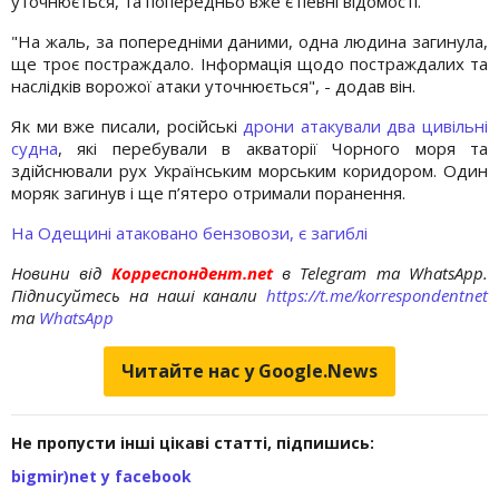
уточнюється, та попередньо вже є певні відомості.
"На жаль, за попередніми даними, одна людина загинула,
ще троє постраждало. Інформація щодо постраждалих та
наслідків ворожої атаки уточнюється", - додав він.
Як ми вже писали, російські
дрони атакували два цивільні
судна
, які перебували в акваторії Чорного моря та
здійснювали рух Українським морським коридором. Один
моряк загинув і ще п’ятеро отримали поранення.
На Одещині атаковано бензовози, є загиблі
Новини від
Корреспондент.net
в Telegram та WhatsApp.
Підписуйтесь на наші канали
https://t.me/korrespondentnet
та
WhatsApp
Читайте нас у Google.News
Не пропусти інші цікаві статті, підпишись:
bigmir)net у facebook