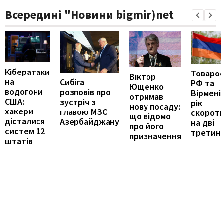
Всередині "Новини bigmir)net
Кібератаки
Товаро
Віктор
на
Сибіга
РФ та
Ющенко
водогони
розповів про
Вірмені
отримав
США:
зустріч з
рік
нову посаду:
хакери
главою МЗС
скорот
що відомо
дісталися
Азербайджану
на дві
про його
систем 12
третин
призначення
штатів