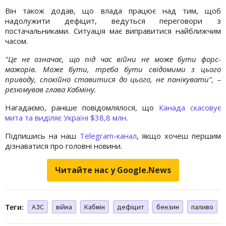
Він також додав, що влада працює над тим, щоб
надолужити дефіцит, ведуться переговори з
постачальниками. Ситуація має виправитися найближчим
часом.
"Це не означає, що під час війни не може бути форс-
мажорів. Може бути, треба бути свідомими з цього
приводу, спокійно ставитися до цього, не панікувати", –
резюмував глава Кабміну.
Нагадаємо, раніше повідомлялося, що
Канада скасовує
мита та виділяє Україні $38,8 млн
.
Підпишись на наш
Telegram-канал
, якщо хочеш першим
дізнаватися про головні новини.
Читайте нас у Google.News
Теги:
АЗС
війна
Кабмін
дефіцит
бензин
паливо