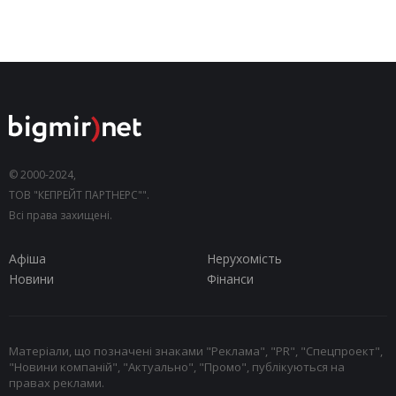
© 2000-2024,
ТОВ "КЕПРЕЙТ ПАРТНЕРС"".
Всі права захищені.
Афіша
Нерухомість
Новини
Фінанси
Матеріали, що позначені знаками "Реклама", "PR", "Спецпроект",
"Новини компаній", "Актуально", "Промо", публікуються на
правах реклами.