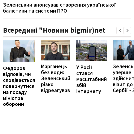
Зеленський анонсував створення української
балістики та системи ПРО
Всередині "Новини bigmir)net
Марганець
Зеленсь
У Росії
Федоров
без води:
уперше
стався
відповів, чи
Зеленський
здійсни
масштабний
сподівається
різко
візит до
збій
повернутися
відреагував
Сербії - 
інтернету
на посаду
міністра
оборони