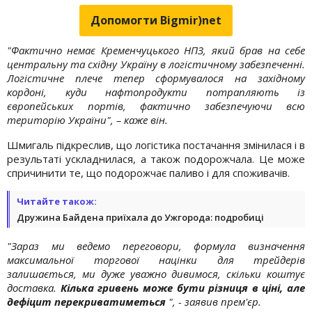
Допомогти Bigmir)net
"Фактично немає Кременчуцького НПЗ, який брав на себе
центральну та східну Україну в логістичному забезпеченні.
Логістичне плече тепер сформувалося на західному
кордоні, куди нафтопродукти потрапляють із
європейських портів, фактично забезпечуючи всю
територію України", – каже він.
Шмигаль підкреслив, що логістика постачання змінилася і в
результаті ускладнилася, а також подорожчала. Це може
спричинити те, що подорожчає паливо і для споживачів.
Читайте також:
Дружина Байдена приїхала до Ужгорода: подробиці
"Зараз ми ведемо переговори, формула визначення
максимальної торгової націнки для трейдерів
залишається, ми дуже уважно дивимося, скільки коштує
доставка.
Кілька гривень може бути різниця в ціні, але
дефіцит перекриватиметься
", - заявив прем'єр.