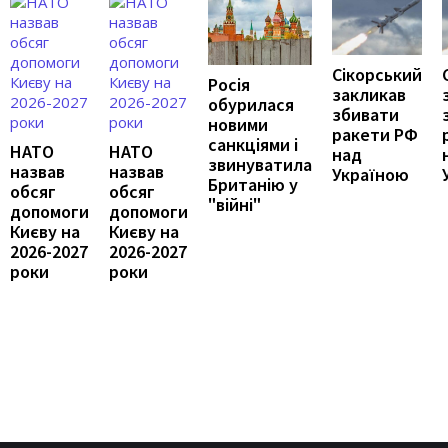
Сікорський
Росія
закликав
обурилася
збивати
новими
ракети РФ
санкціями і
НАТО
НАТО
над
звинуватила
назвав
назвав
Україною
Британію у
обсяг
обсяг
"війні"
допомоги
допомоги
Києву на
Києву на
2026-2027
2026-2027
роки
роки