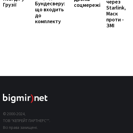
через
Бундесверу:
Грузії
соцмережі
Starlink,
що входить
Маск
до
проти -
комплекту
ЗМІ
© 2000-2024,
ТОВ "КЕПРЕЙТ ПАРТНЕРС"".
Всі права захищені.