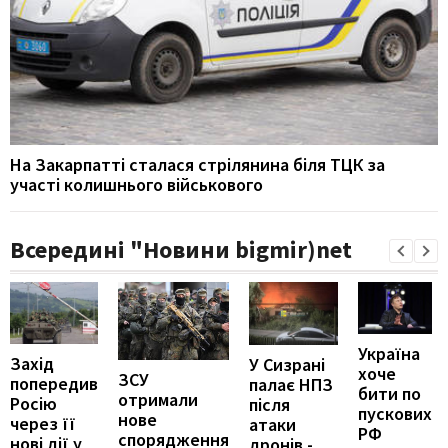
На Закарпатті сталася стрілянина біля ТЦК за
участі колишнього військового
Всередині "Новини bigmir)net
Україна
Захід
У Сизрані
хоче
ЗСУ
попередив
палає НПЗ
бити по
отримали
Росію
після
пускових
нове
через її
атаки
РФ
спорядження
нові дії у
дронів -