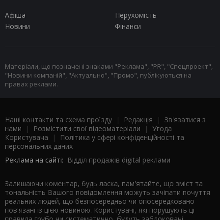
Афіша
Нерухомість
Новини
Фінанси
Матеріали, що позначені знаками "Реклама", "PR", "Спецпроект",
"Новини компаній", "Актуально", "Промо", публікуються на
правах реклами.
Наші контакти та схема проїзду
|
Редакція
|
Зв'язатися з
нами
|
Розмістити свої відеоматеріали
|
Угода
Користувача
|
Політика у сфері конфіденційності та
персональних даних
Реклама на сайті:
Відділ продажів digital реклами
Залишаючи коментар, будь ласка, пам'ятайте, що зміст та
тональність Вашого повідомлення можуть зачіпати почуття
реальних людей, що безпосередньо чи опосередковано
пов'язані із цією новиною. Користувачі, які порушують ці
правила грубо чи систематично, будуть заблоковані.