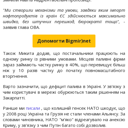
"Ми створили механізми та умови, завдяки яким імпорт
нафтопродуктів із країн ЄС здійснюється максимально
швидко, без штучних перешкод, бюрократії тощо",
-
заявив глава ОВА.
Допомогти Bigmir)net
Також Микита додав, що постачальники працюють на
одному ринку із рівними умовами. Місцеві паливні фірми
зараз займають частку ринку в 40%, що перевищує більш
ніж у 10 разів частку до початку повномасштабного
вторгнення.
Варто зазначити, що дефіцит палива в Україні. У зв'язку з
чим користувачі в мережі обурюються таким рішенням на
Закарпатті.
Раніше ми
писали
, що колишній генсек НАТО шкодує, що
у 2008 році Україна та Грузія не стали членами Альянсу. За
словами чиновника, НАТО "м'яко" відреагувало на анексію
Криму, у зв'язку з чим Путін багато собі дозволив.