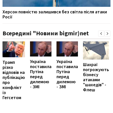
Херсон повністю залишився без світла після атаки
Росії
Всередині "Новини bigmir)net
Україна
Україна
Трамп
Шахраї
поставила
поставила
різко
погрожують
Путіна
Путіна
відповів на
бізнесу
перед
перед
публікацію
атаками
дилемою
дилемою
про
"шахедів" -
- ЗМІ
- ЗМІ
конфлікт
Флеш
із
Гегсетом