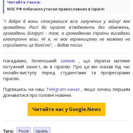
Читайте також:
МЗС РФ побачило утиски православних в Ізраїлі
"І добре б вони стосувалися всіх залучених у війну! Але
громадяни Росії до Ізраїлю в'їжджають без обмежень,
громадяни Білорусі - теж, а громадянам України вигадали
електронні візи. Ні я, ні моє керівництво не можемо не
сприймати це болісно", - додав посол.
Нагадаємо, Зеленський
заявив
, що Україна матиме
потужний захист, як в Ізраїлю. Про це він сказав під час
онлайн-виступу перед студентами та професорами
Ізраїлю.
Підпишись на наш
Telegram-канал
, якщо хочеш першим
дізнаватися про головні новини.
Читайте нас у Google.News
Теги:
Росія
Ізраїль