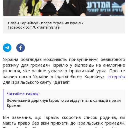
Євген Корнійчук - посол Українив Ізраілі /
facebook.com/UkraineInIsrael
Україна розглядає можливість призупинення безвізового
режиму для громадян Ізраїлю у відповідь на аналогічне
рішення, яке раніше ухвалило ізраїльський уряд. Про це
заявив посол України в Ізраїлі Євген Корнійчук.
інтерв'ю
для ізраїльського сайту "Деталі".
Читайте також:
Зеленський дорікнув Ізраїлю за відсутність санкцій проти
Кремля
Він зазначив, що Ізраїль скоротив список родичів, які
мають право без візи приїхати до ізраїльських громадян.