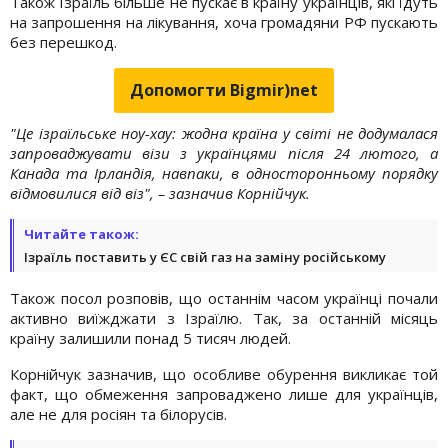
Також Ізраїль більше не пускає в країну українців, які їдуть
на запрошення на лікування, хоча громадяни РФ пускають
без перешкод.
Допомогти Bigmir)net
"Це ізраїльське ноу-хау: жодна країна у світі не додумалася
запроваджувати візи з українцями після 24 лютого, а
Канада та Ірландія, навпаки, в односторонньому порядку
відмовилися від віз", – зазначив Корнійчук.
Читайте також:
Ізраїль поставить у ЄС свій газ на заміну російському
Також посол розповів, що останнім часом українці почали
активно виїжджати з Ізраїлю. Так, за останній місяць
країну залишили понад 5 тисяч людей.
Корнійчук зазначив, що особливе обурення викликає той
факт, що обмеження запроваджено лише для українців,
але не для росіян та білорусів.