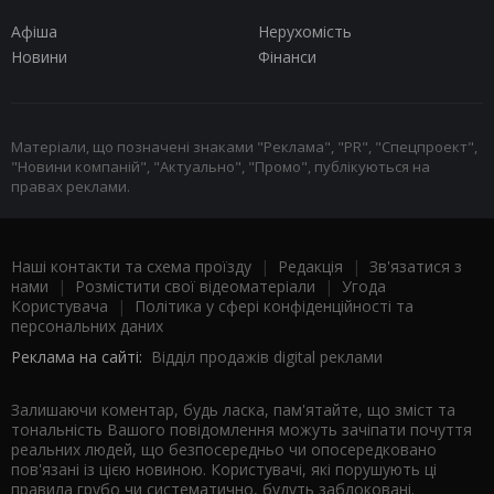
Афіша
Нерухомість
Новини
Фінанси
Матеріали, що позначені знаками "Реклама", "PR", "Спецпроект",
"Новини компаній", "Актуально", "Промо", публікуються на
правах реклами.
Наші контакти та схема проїзду
|
Редакція
|
Зв'язатися з
нами
|
Розмістити свої відеоматеріали
|
Угода
Користувача
|
Політика у сфері конфіденційності та
персональних даних
Реклама на сайті:
Відділ продажів digital реклами
Залишаючи коментар, будь ласка, пам'ятайте, що зміст та
тональність Вашого повідомлення можуть зачіпати почуття
реальних людей, що безпосередньо чи опосередковано
пов'язані із цією новиною. Користувачі, які порушують ці
правила грубо чи систематично, будуть заблоковані.