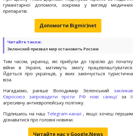
гуманітарної допомоги, зокрема у вигляді медичних
препаратів.
Допомогти Bigmir)net
Читайте також:
Зеленский призвал мир остановить Россию
Тим часом, українці, які прибули до Ізраїлю до початку
війни в Україні, матимуть змогу працевлаштуватися.
Йдеться про українців, у яких закінчується туристична
віза.
Нагадаємо, раніше Володимир Зеленський
закликав
Євросоюз запровадити проти РФ нові санкції
за її
агресивну антиєвропейську політику.
Підпишись на наш
Telegram-канал
, якщо хочеш першим
дізнаватися про головні новини.
Читайте нас у Google.News