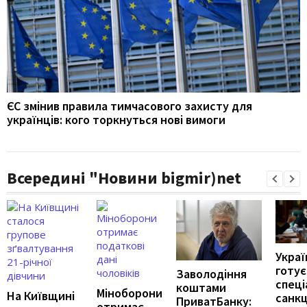
ЄС змінив правила тимчасового захисту для
українців: кого торкнуться нові вимоги
Всередині "Новини bigmir)net
Украї
готує
Заволодіння
спеці
коштами
Міноборони
На Київщині
санкц
ПриватБанку:
отримає