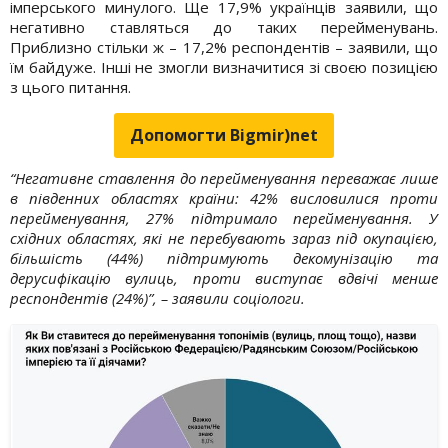
імперського минулого. Ще 17,9% українців заявили, що
негативно ставляться до таких перейменувань.
Приблизно стільки ж – 17,2% респондентів – заявили, що
їм байдуже. Інші не змогли визначитися зі своєю позицією
з цього питання.
Допомогти Bigmir)net
“Негативне ставлення до перейменування переважає лише
в південних областях країни: 42% висловилися проти
перейменування, 27% підтримало перейменування. У
східних областях, які не перебувають зараз під окупацією,
більшість (44%) підтримують декомунізацію та
дерусифікацію вулиць, проти виступає вдвічі менше
респондентів (24%)”, – заявили соціологи.