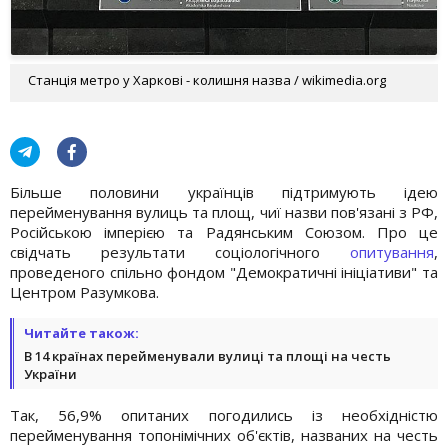
Станція метро у Харкові - колишня назва / wikimedia.org
Більше половини українців підтримують ідею
перейменування вулиць та площ, чиї назви пов'язані з РФ,
Російською імперією та Радянським Союзом. Про це
свідчать результати соціологічного
опитування
,
проведеного спільно фондом "Демократичні ініціативи" та
Центром Разумкова.
Читайте також:
В 14 країнах перейменували вулиці та площі на честь
України
Так, 56,9% опитаних погодились із необхідністю
перейменування топонімічних об'єктів, названих на честь