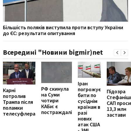
Більшість поляків виступила проти вступу України
до ЄС: результати опитування
Всередині "Новини bigmir)net
Іран
РФ скинула
погрожує
Карні
Підозра
на Суми
бити по
потролив
Стефаніши
чотири
сусіднім
Трампа після
САП прос
КАБи: є
країнам в
поламки
13,3 млн
постраждалі
разі
телесуфлера
застави
нових
атак США
- ЗМІ