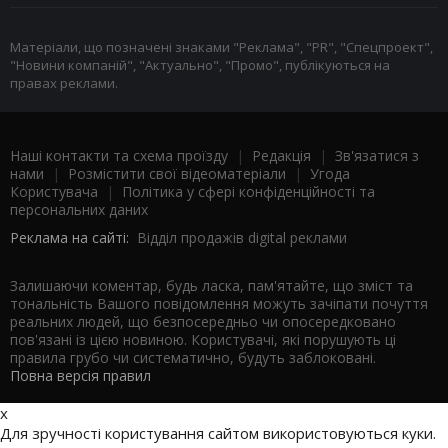
Матеріали, що позначені знаками "Реклама", "PR", "Спецпроект",
"Новини компаній", "Актуально", "Промо", публікуються на
правах реклами.
Наші контакти та схема проїзду
|
Редакція
|
Зв'язатися з
нами
|
Розмістити свої відеоматеріали
|
Угода
Користувача
|
Політика у сфері конфіденційності та
персональних даних
Реклама на сайті:
Відділ продажів digital реклами
Залишаючи коментар, будь ласка, пам'ятайте, що зміст та
тональність Вашого повідомлення можуть зачіпати почуття
реальних людей, що безпосередньо чи опосередковано
пов'язані із цією новиною. Користувачі, які порушують ці
правила грубо чи систематично, будуть заблоковані.
Повна версія правил
x
Для зручності користування сайтом використовуються куки.