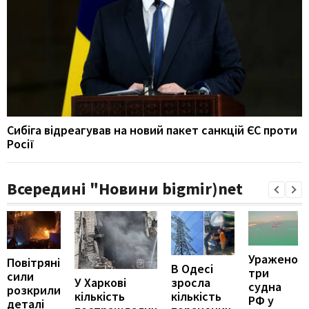
Сибіга відреагував на новий пакет санкцій ЄС проти
Росії
Всередині "Новини bigmir)net
Уражено
Повітряні
В Одесі
три
сили
У Харкові
зросла
судна
розкрили
кількість
кількість
РФ у
деталі