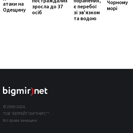
постраждалих
поранених,
Чорному
атаки на
зросла до 37
є перебої
морі
Одещину
осіб
зі зв'язком
та водою
© 2000-2024,
ТОВ "КЕПРЕЙТ ПАРТНЕРС"".
Всі права захищені.