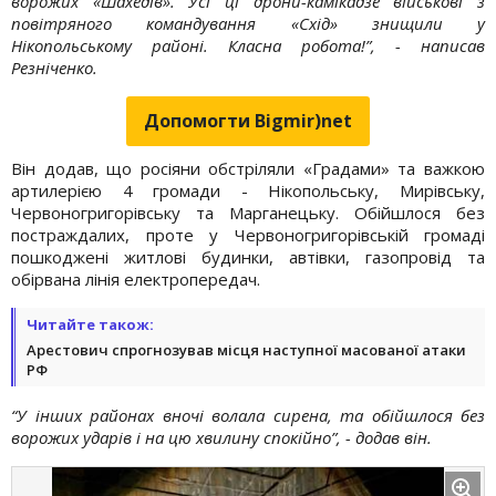
ворожих «Шахедів». Усі ці дрони-камікадзе військові з
повітряного командування «Схід» знищили у
Нікопольському районі. Класна робота!”, - написав
Резніченко.
Допомогти Bigmir)net
Він додав, що росіяни обстріляли «Градами» та важкою
артилерією 4 громади - Нікопольську, Мирівську,
Червоногригорівську та Марганецьку. Обійшлося без
постраждалих, проте у Червоногригорівській громаді
пошкоджені житлові будинки, автівки, газопровід та
обірвана лінія електропередач.
Читайте також:
Арестович спрогнозував місця наступної масованої атаки
РФ
“У інших районах вночі волала сирена, та обійшлося без
ворожих ударів і на цю хвилину спокійно”, - додав він.