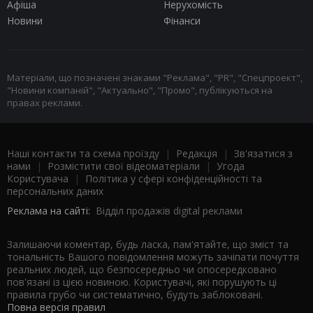
Афіша
Нерухомість
Новини
Фінанси
Матеріали, що позначені знаками "Реклама", "PR", "Спецпроект",
"Новини компаній", "Актуально", "Промо", публікуються на
правах реклами.
Наші контакти та схема проїзду
|
Редакція
|
Зв'язатися з
нами
|
Розмістити свої відеоматеріали
|
Угода
Користувача
|
Політика у сфері конфіденційності та
персональних даних
Реклама на сайті:
Відділ продажів digital реклами
Залишаючи коментар, будь ласка, пам'ятайте, що зміст та
тональність Вашого повідомлення можуть зачіпати почуття
реальних людей, що безпосередньо чи опосередковано
пов'язані із цією новиною. Користувачі, які порушують ці
правила грубо чи систематично, будуть заблоковані.
Повна версія правил