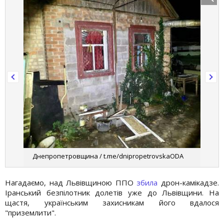
Днепропетровщина / t.me/dnipropetrovskaODA
Нагадаємо, над Львівщиною ППО
збила
дрон-камікадзе.
Іранський безпілотник долетів уже до Львівщини. На
щастя, українським захисникам його вдалося
"приземлити".