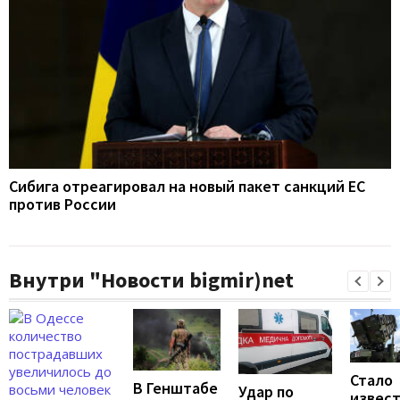
Сибига отреагировал на новый пакет санкций ЕС
против России
Внутри "Новости bigmir)net
Стало
В Генштабе
Удар по
извест