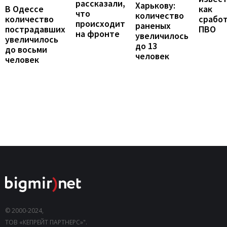
рассказали,
Харькову:
В Одессе
как
что
количество
количество
срабо
происходит
раненых
пострадавших
ПВО
на фронте
увеличилось
увеличилось
до 13
до восьми
человек
человек
© 2000-2024,
ТОВ «КЕПРЕЙТ ПАРТНЕРС»".