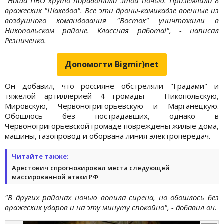
"Наша ПВО круто поработала этой ночью. Приземлила 8
вражеских "Шахедов". Все эти дроны-камикадзе военные из
воздушного командования "Восток" уничтожили в
Никопольском районе. Классная работа!", - написал
Резниченко.
Допомогти Bigmir)net
Он добавил, что россияне обстреляли "Градами" и
тяжелой артиллерией 4 громады - Никопольскую,
Мировскую, Червоногригорьевскую и Марганецкую.
Обошлось без пострадавших, однако в
Червоногригорьевской громаде повреждены жилые дома,
машины, газопровод и оборвана линия электропередач.
Читайте также:
Арестович спрогнозировал места следующей
массированной атаки РФ
"В других районах ночью вопила сирена, но обошлось без
вражеских ударов и на эту минуту спокойно", - добавил он.