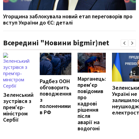
Угорщина заблокувала новий етап переговорів про
вступ України до ЄС: деталі
Всередині "Новини bigmir)net
Марганець:
Радбез ООН
прем'єр
обговорить
Зеленськи
повідомив
поводження
Україні не
Зеленський
про
з
залишило
зустрівся з
кадрові
полоненими
неушкодж
прем'єр-
рішення
в РФ
електрост
міністром
після
Сербії
аварії на
водогоні