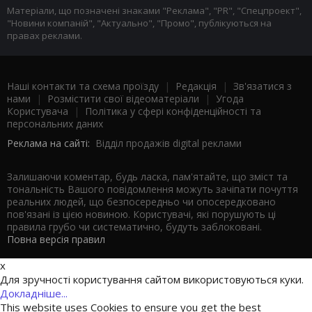
Матеріали, що позначені знаками "Реклама", "PR", "Спецпроект",
"Новини компаній", "Актуально", "Промо", публікуються на
правах реклами.
Наші контакти та схема проїзду
|
Редакція
|
Зв'язатися з
нами
|
Розмістити свої відеоматеріали
|
Угода
Користувача
|
Політика у сфері конфіденційності та
персональних даних
Реклама на сайті:
Відділ продажів digital реклами
Залишаючи коментар, будь ласка, пам'ятайте, що зміст та
тональність Вашого повідомлення можуть зачіпати почуття
реальних людей, що безпосередньо чи опосередковано
пов'язані із цією новиною. Користувачі, які порушують ці
правила грубо чи систематично, будуть заблоковані.
Повна версія правил
x
Для зручності користування сайтом використовуються куки.
Докладніше...
This website uses Cookies to ensure you get the best