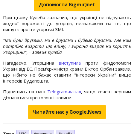
Допомогти Bigmir)net
При цьому Кулеба зазначив, що українці не відчувають
жодної ворожості до угорців, незважаючи на те, що
пишуть про це угорські ЗМІ.
"Ми були друзями, ми є друзями і будемо друзями. Але нам
потрібно виграти цю війну, і Україна виграє на користь
Угорщини", – заявив Кулеба.
Нагадаємо, Угорщина
виступила
проти фіндопомоги
Україні від ЕС. Прем'єр-міністр країни Віктор Орбан заявив,
що нібито не бажає ставити "інтереси України" вище
інтересів Будапешта.
Підпишись на наш
Telegram-канал
, якщо хочеш першим
дізнаватися про головні новини.
Читайте нас у Google.News
Теги:
МЗС
Угорщина
Кулеба