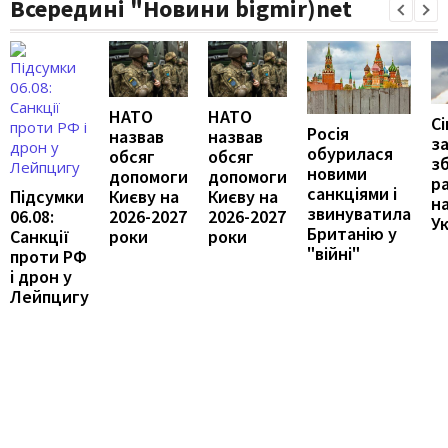
Всередині "Новини bigmir)net
НАТО
НАТО
С
Росія
назвав
назвав
з
обурилася
обсяг
обсяг
з
новими
допомоги
допомоги
р
санкціями і
Києву на
Києву на
Підсумки
н
звинуватила
2026-2027
2026-2027
06.08:
У
Британію у
роки
роки
Санкції
"війні"
проти РФ
і дрон у
Лейпцигу