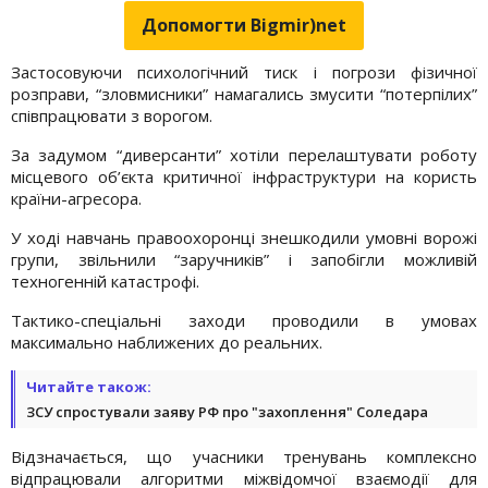
Допомогти Bigmir)net
Застосовуючи психологічний тиск і погрози фізичної
розправи, “зловмисники” намагались змусити “потерпілих”
співпрацювати з ворогом.
За задумом “диверсанти” хотіли перелаштувати роботу
місцевого об’єкта критичної інфраструктури на користь
країни-агресора.
У ході навчань правоохоронці знешкодили умовні ворожі
групи, звільнили “заручників” і запобігли можливій
техногенній катастрофі.
Тактико-спеціальні заходи проводили в умовах
максимально наближених до реальних.
Читайте також:
ЗСУ спростували заяву РФ про "захоплення" Соледара
Відзначається, що учасники тренувань комплексно
відпрацювали алгоритми міжвідомчої взаємодії для