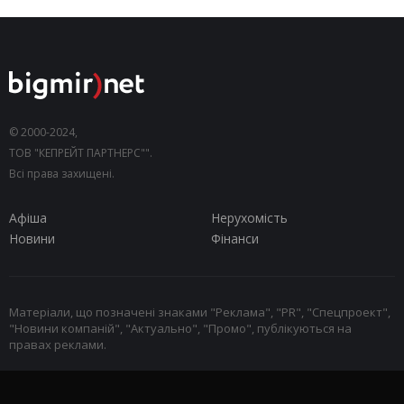
© 2000-2024,
ТОВ "КЕПРЕЙТ ПАРТНЕРС"".
Всі права захищені.
Афіша
Нерухомість
Новини
Фінанси
Матеріали, що позначені знаками "Реклама", "PR", "Спецпроект",
"Новини компаній", "Актуально", "Промо", публікуються на
правах реклами.