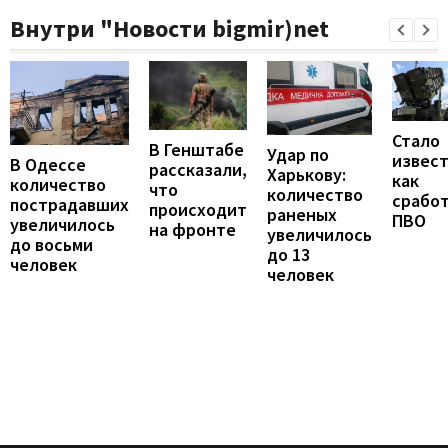
Внутри "Новости bigmir)net
Стало
В Генштабе
Удар по
извест
В Одессе
рассказали,
Харькову:
как
количество
что
количество
срабо
пострадавших
происходит
раненых
ПВО
увеличилось
на фронте
увеличилось
до восьми
до 13
человек
человек