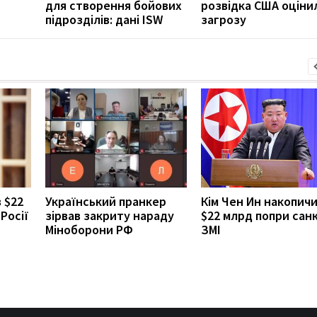
для створення бойових
розвідка США оціни
підрозділів: дані ISW
загрозу
 $22
Український пранкер
Кім Чен Ин накопич
Росії
зірвав закриту нараду
$22 млрд попри санк
Міноборони РФ
ЗМІ