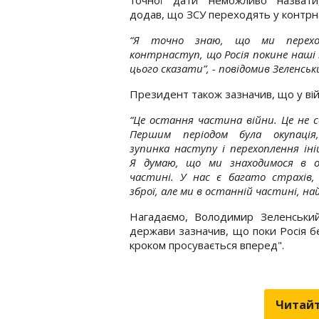
додав, що ЗСУ переходять у контрн
“Я точно знаю, що ми перех
контрнаступ, що Росія покине наші 
цього сказати”, - повідомив Зеленськ
Президент також зазначив, що у війн
“Це остання частина війни. Це не с
Першим періодом була окупація
зупинка наступу і перехоплення іні
Я думаю, що ми знаходимося в о
частині. У нас є багато страхів,
зброї, але ми в останній частині, на
Нагадаємо, Володимир Зеленськ
держави зазначив, що поки Росія бе
кроком просувається вперед".
Читайт