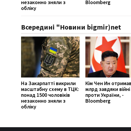
незаконно зняли з
Bloomberg
обліку
Всередині "Новини bigmir)net
На Закарпатті викрили
Кім Чен Ин отримав
масштабну схему в ТЦК:
млрд завдяки війні 
понад 1500 чоловіків
проти України, -
незаконно зняли з
Bloomberg
обліку