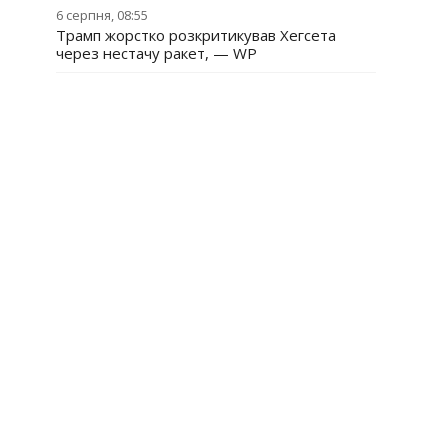
6 серпня, 08:55
Трамп жорстко розкритикував Хегсета
через нестачу ракет, — WP