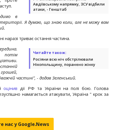
Авдіївському напрямку, ЗСУ відбили
аступ.
атаки, - Генштаб
одимо в
території. Я думаю, що знаю коли, але не можу вам
ий.
і наразі триває остання частина.
ередина.
Читайте також:
, потім
Росіяни всю ніч обстрілювали
ціативи.
Нікопольщину, поранено жінку
станній
 грошей,
йважчій частині”, - додав Зеленський.
ий
оцінив
дії РФ та України на полі бою. Голова
зуспішно намагається атакувати, Україна " крок за
е нас у Google.News