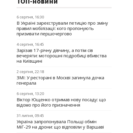
ТОП-новини
6 серпня, 16:30
В Україні зареєстрували петицію про зміну
правил мобілізації: кого пропонують
призивати першочергово
4 серпня, 16:45
Зарізав 17-річну дівчину, а потім сів
вечеряти: моторошні подробиці вбивства
на Київщині
2 серпня, 22:18
ЗМІ: У ресторані в Москві загинула дочка
генерала
6 серпня, 13:20
Віктор Ющенко отримав нову посаду: що
відомо про його призначення
31 липня, 09:45
Україна запропонувала Польщі обмін
МіГ-29 на дрони: що відповіли у Варшаві