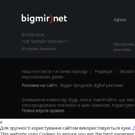
Афіша
© 2000-2024,
ТОВ "КЕПРЕЙТ ПАРТНЕРС"".
Матеріали,
Всі права захищені.
реклами.
Наші контакти та схема проїзду
|
Редакція
|
Зв'язат
персональних даних
Реклама на сайті:
Відділ продажів digital реклами
Залишаючи коментар, будь ласка, пам'ятайте, що змі
опосередковано пов'язані із цією новиною. Користувач
Повна версія правил
x
Для зручності користування сайтом використовуються куки.
Д
This website uses Cookies to ensure you get the best experien