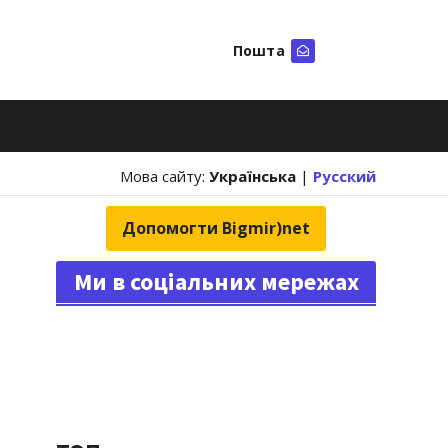
Пошта
Шукати
Мова сайту:
Українська
|
Русский
Допомогти Bigmir)net
Ми в соціальних мережах