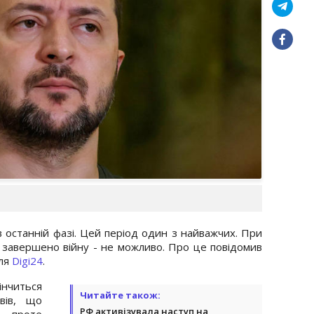
 в останній фазі. Цей період один з найважчих. При
 завершено війну - не можливо. Про це повідомив
для
Digi24
.
інчиться
Читайте також:
овів, що
РФ активізувала наступ на
, проте