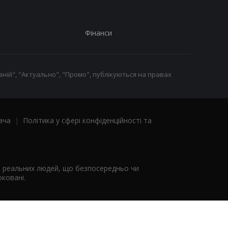
Фінанси
ній", "Актуально", "Промо", публікуються на правах
ача
|
Політика у сфері конфіденційності та
я реальних людей, що безпосередньо чи
ковані.