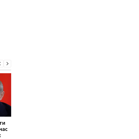
ти
Український пранкер
Кім Чен Ин накопичи
час
зірвав закриту нараду
$22 млрд попри санкц
:
Міноборони РФ
ЗМІ