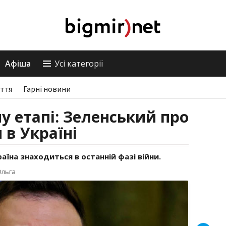
Афіша
Усі категорії
ття
Гарні новини
у етапі: Зеленський про
 в Україні
аїна знаходиться в останній фазі війни.
Ольга