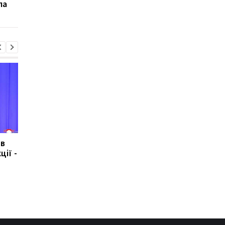
ла
ив
На Миколаївщині
Росія використовує
ції -
затримали двох агентів
українських
РФ
військовополонених
для створення бойо
підрозділів: дані ISW