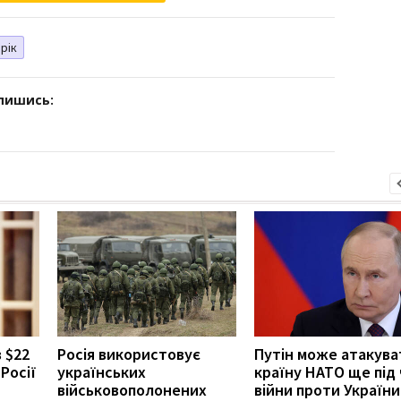
 рік
дпишись:
 $22
Росія використовує
Путін може атакува
Росії
українських
країну НАТО ще під 
військовополонених
війни проти України