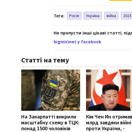
Теги:
Росія
Україна
війна
2023
Не пропусти інші цікаві статті, пі
bigmir)net у facebook
Статті на тему
На Закарпатті викрили
Кім Чен Ин отримав
масштабну схему в ТЦК:
млрд завдяки війні 
понад 1500 чоловіків
проти України, -