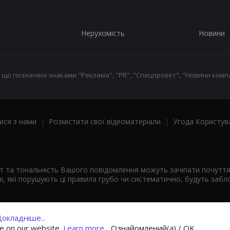
Нерухомість
Новини
 що позначені знаками "Реклама", "PR", "Спецпроект", "Новини компа
ися з нами
|
Розмістити свої відеоматеріали
|
Угода Користув
ст та тональність Вашого повідомлення можуть зачіпати почутт
і, які порушують ці правила грубо чи систематично, будуть забло
окладніше...
ce on our website.
Learn more...
Ознайомлений(а) / OK